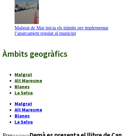
Malgrat de Mar inicia els tràmits per implementar
l’aparcament regulat al municipi
Àmbits geogràfics
Malgrat
Alt Maresme
Blanes
La Selva
Malgrat
Alt Maresme
Blanes
La Selva
Demà es presenta el llibre de Can
Prev
ANTERIOR