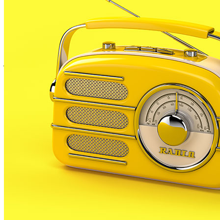
una plantada d’arbres a l’exterior immediat de la
Masia de Can Batlle. Des de l’any passat aquest
equipament acull l’espai per a joves de la nostre
localitat i per tal de fer-se’l seu, la regidoria de
joventut ha organitzat aquesta plantada per tal que
siguin els propis joves qui dissenyin els exteriors del
seu espai municipal.
Tal i com ja es va fer en una primera fase, ara fa un
mes, els joves que vulguin participar a l’activitat
podran plantar arbres a la zona del davant del nou
equipament a partir de les 5 de la tarda.
Tots els joves que hi participin tindran berenar
gratuit.
El PIJ de PLF està preparant a més un curs de