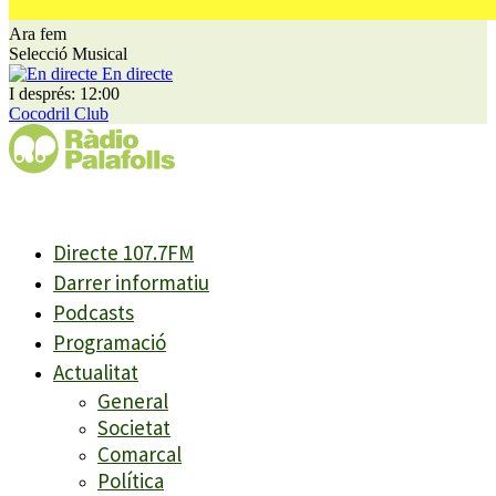
Ara fem
Selecció Musical
En directe
I després: 12:00
Cocodril Club
Directe 107.7FM
Darrer informatiu
Podcasts
Programació
Actualitat
General
Societat
Comarcal
Política