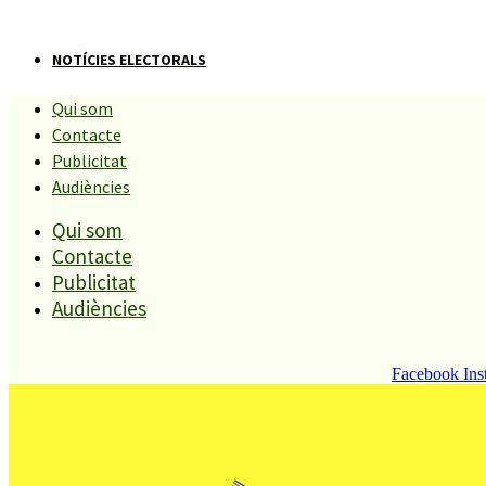
NOTÍCIES ELECTORALS
Qui som
CiU aposta per les petites
Contacte
Publicitat
accions per fer un poble per les
Audiències
Qui som
persones.
Contacte
Publicitat
Compartiu aquesta història
Audiències
Facebook
Ins
ALPHA
17 MAIG, 2011