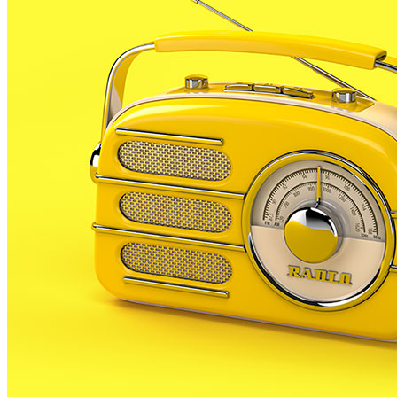
Davant la crisi econòmica els nacionalistes han
assegurat que la política d’inversions a PLF haurà de
ser austera i basada en mantenir i acondicionar les
instal·lacions existents. La número 3 dels
nacionalistes, Silvana Ballbé, va explicar que la
proposta de CiU vol realitzar petites coses per fer un
poble per a les persones.
Ballbé explica que CiU té una manera de fer diferent
política, basada en escoltar a la gent. També ha
remarcat que la campanya de la federació ha estat
austera i en positiu sense entrar en crítiques ni
picabaralles.
Entre les propostes dels nacionalistes hi ha la creació
d’un programa escolar per tal de donar a conèixer la