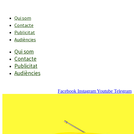
Vés
al
contingut
Qui som
Contacte
Publicitat
Audiències
Qui som
Contacte
Publicitat
Audiències
Facebook
Instagram
Youtube
Telegram