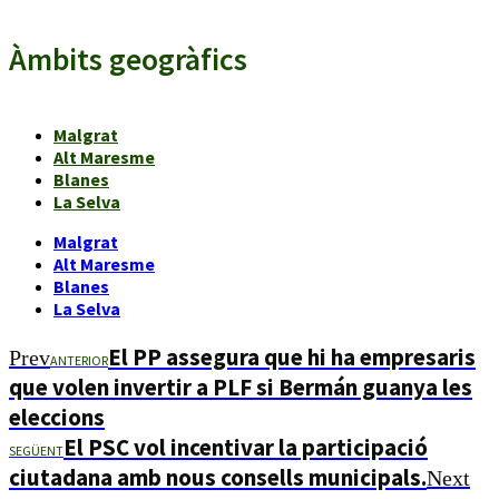
Àmbits geogràfics
Malgrat
Alt Maresme
Blanes
La Selva
Malgrat
Alt Maresme
Blanes
La Selva
El PP assegura que hi ha empresaris
Prev
ANTERIOR
que volen invertir a PLF si Bermán guanya les
eleccions
El PSC vol incentivar la participació
SEGÜENT
ciutadana amb nous consells municipals.
Next