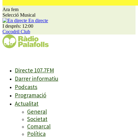
Ara fem
Selecció Musical
En directe
I després: 12:00
Cocodril Club
Directe 107.7FM
Darrer informatiu
Podcasts
Programació
Actualitat
General
Societat
Comarcal
Política