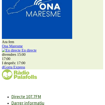
Ara fem
Ona Maresme
En directe
divendres 15:00
17:00
I després: 17:00
dGorra Express
Directe 107.7FM
Darrer informatiu