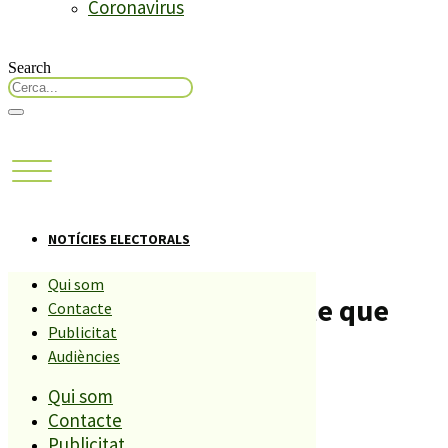
Coronavirus
Search
NOTÍCIES ELECTORALS
Qui som
PXC diu que vol un poble que
Contacte
Publicitat
agradi a tothom
Audiències
Qui som
Compartiu aquesta història
Contacte
Publicitat