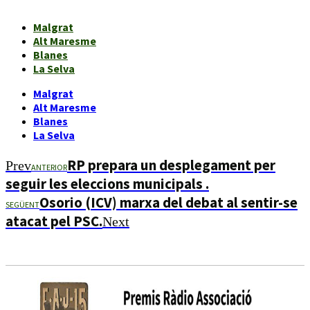
Malgrat
Alt Maresme
Blanes
La Selva
Malgrat
Alt Maresme
Blanes
La Selva
RP prepara un desplegament per
Prev
ANTERIOR
seguir les eleccions municipals .
Osorio (ICV) marxa del debat al sentir-se
SEGÜENT
atacat pel PSC.
Next