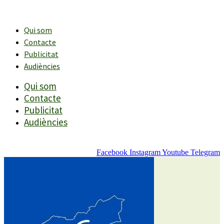
Vés
al
contingut
Qui som
Contacte
Publicitat
Audiències
Qui som
Contacte
Publicitat
Audiències
Facebook
Instagram
Youtube
Telegram