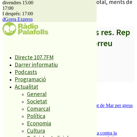
fer el 2003, i va aconseguir 19 vots en total, ments de
divendres 15:00
17:00
l’1% de l’escrutini d’aquell any.
I després: 17:00
dGorra Express
A partir d’ara no et perdis res. Rep
els titulars al teu correu
Directe 107.7FM
Darrer informatiu
Podcasts
SUBSCRIURE’M
Programació
Actualitat
És tendència ara
General
1
Societat
Tanquen un local de menjar ràpid a Malgrat de Mar per greus
Comarcal
deficiències sanitàries
Política
2
ESPORTS CAP DE SETMANA
Economia
3
Cultura
Els veïns de Palafolls refermen la seva lluita contra la