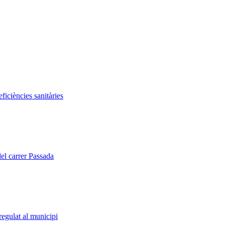
iciències sanitàries
del carrer Passada
regulat al municipi