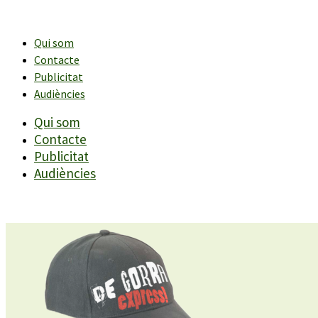
Vés
al
contingut
Qui som
Contacte
Publicitat
Audiències
Qui som
Contacte
Publicitat
Audiències