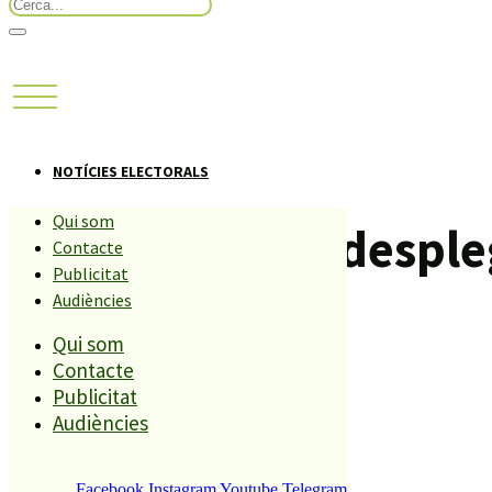
NOTÍCIES ELECTORALS
Qui som
RP prepara un desple
Contacte
Publicitat
.
Audiències
Qui som
Contacte
Compartiu aquesta història
Publicitat
Audiències
ALPHA
20 MAIG, 2011
Facebook
Instagram
Youtube
Telegram