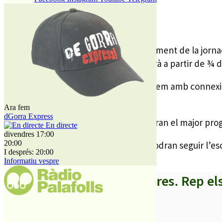
L’emissora prepara un exhaustiu seguiment de la jornad
població. El gruix informatius, però serà a partir de ¾
En aquest programa especial comptarem amb connexions
membres de les candidatures.
Ara fem
dGorra Express
Un equip de més de 10 persones oferiran el major progr
En directe
divendres 17:00
20:00
Els assistents a les Ferreries, a més, podran seguir l’es
I després: 20:00
Informatiu vespre
A partir d’ara no et perdis res. Rep el