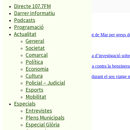
Directe 107.7FM
SUBSCRIURE’M
Darrer informatiu
És tendència ara
Podcasts
Programació
1
Actualitat
Tanquen un local de menjar ràpid a Malgrat de Mar per greus def
General
2
ESPORTS CAP DE SETMANA
Societat
3
Comarcal
Un historiador local guanya la primera beca d’investigació sobre
Política
4
Els veïns de Palafolls refermen la seva lluita contra la benziner
Economia
5
Cultura
Un grup de cigonyes fa parada a Palafolls durant el seu viatge m
Policial – Judicial
Esports
El més llegit
Mobilitat
Especials
1
Entrevistes
ESPORTS CAP DE SETMANA
Plens Municipals
2
Especial Glòria