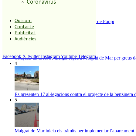
Coronavirus
Qui som
Enxampat l’autor de les pintades a la plaça de Poppi
Contacte
3
Publicitat
Audiències
Facebook
X-twitter
Instagram
Youtube
Telegram
Tanquen un local de menjar ràpid a Malgrat de Mar per greus def
4
Es presenten 17 al·legacions contra el projecte de la benzinera 
5
Malgrat de Mar inicia els tràmits per implementar l’aparcament 