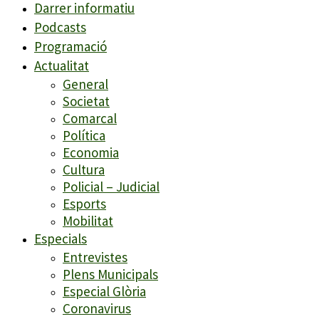
Darrer informatiu
Podcasts
Programació
Actualitat
General
Societat
Comarcal
Política
Economia
Cultura
Policial – Judicial
Esports
Mobilitat
Especials
Entrevistes
Plens Municipals
Especial Glòria
Coronavirus