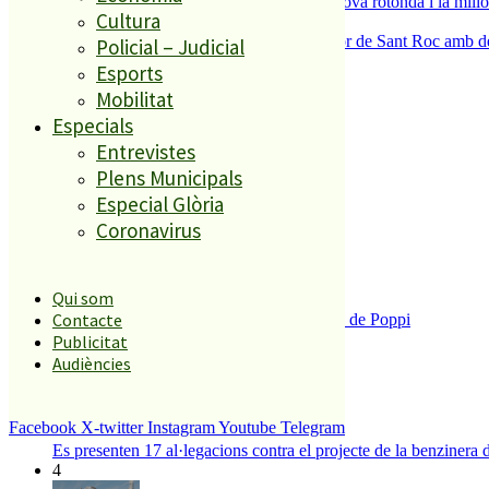
S’aprova definitivament el projecte de la nova rotonda i la millo
Cultura
5
Malgrat de Mar enceta demà la Festa Major de Sant Roc amb deu 
Policial – Judicial
Esports
Mobilitat
El més llegit
Especials
Entrevistes
1
Plens Municipals
ESPORTS CAP DE SETMANA
Especial Glòria
2
Coronavirus
Qui som
Contacte
Enxampat l’autor de les pintades a la plaça de Poppi
3
Publicitat
Audiències
Facebook
X-twitter
Instagram
Youtube
Telegram
Es presenten 17 al·legacions contra el projecte de la benzinera 
4