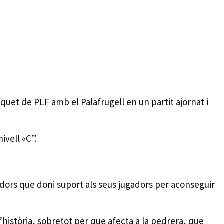
quet de PLF amb el Palafrugell en un partit ajornat i
ivell «C”.
dors que doni suport als seus jugadors per aconseguir
’història, sobretot per que afecta a la pedrera, que