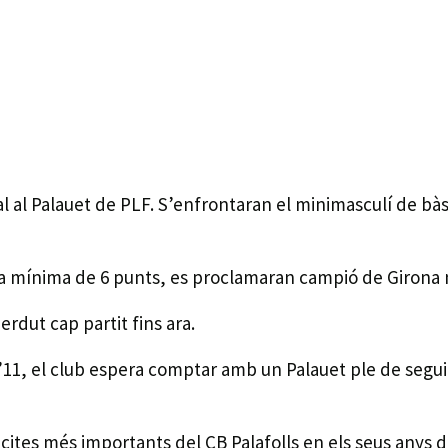
l al Palauet de PLF. S’enfrontaran el minimasculí de bàs
ia mínima de 6 punts, es proclamaran campió de Girona n
perdut cap partit fins ara.
’11, el club espera comptar amb un Palauet ple de segui
cites més importants del CB Palafolls en els seus anys d