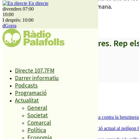
En directe
gaudeixen de l’esport cada cap de setmana.
divendres 07:00
10:00
La cita dissabte a ¼ d’11 al Palauet.
I després: 10:00
dGorra
A partir d’ara no et perdis res. Rep el
Directe 107.7FM
SUBSCRIURE’M
Darrer informatiu
Podcasts
És tendència ara
Programació
Actualitat
1
ESPORTS CAP DE SETMANA
General
2
Societat
Els veïns de Palafolls refermen la seva lluita contra la benziner
Comarcal
3
La Nau d’Entitats mantindrà la seva ubicació actual al polígon 
Política
4
Economia