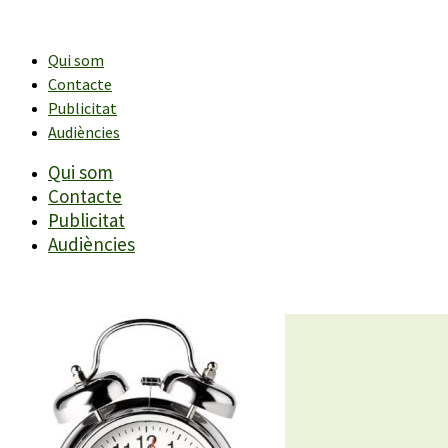
Vés
al
contingut
Qui som
Contacte
Publicitat
Audiències
Qui som
Contacte
Publicitat
Audiències