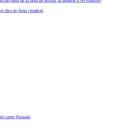
ra del pont de la riera de Reixac al polígon d’en Puigvert
dies de festa i tradició
del carrer Passada