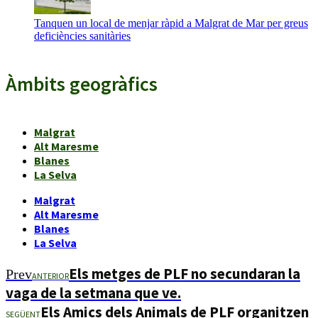
Tanquen un local de menjar ràpid a Malgrat de Mar per greus
deficiències sanitàries
Àmbits geogràfics
Malgrat
Alt Maresme
Blanes
La Selva
Malgrat
Alt Maresme
Blanes
La Selva
Els metges de PLF no secundaran la
Prev
ANTERIOR
vaga de la setmana que ve.
Els Amics dels Animals de PLF organitzen
SEGÜENT