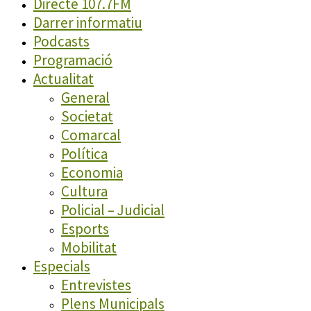
Directe 107.7FM
Darrer informatiu
Podcasts
Programació
Actualitat
General
Societat
Comarcal
Política
Economia
Cultura
Policial – Judicial
Esports
Mobilitat
Especials
Entrevistes
Plens Municipals