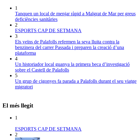
1
Tanquen un local de menjar ràpid a Malgrat de Mar per greus
deficiències sanitàries
2
ESPORTS CAP DE SETMANA
3
Els veïns de Palafolls refermen la seva lluita contra la
benzinera del carrer Passada i preparen la creació d’una
plataforma
4
Un historiador local guanya la primera beca d’investigació
sobre el Castell de Palafolls
5
Un grup de cigonyes fa parada a Palafolls durant el seu viatge
migratori
El més llegit
1
ESPORTS CAP DE SETMANA
2