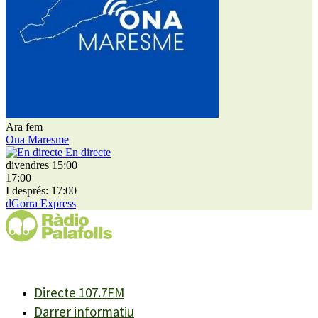
Ara fem
Ona Maresme
En directe
divendres 15:00
17:00
I després: 17:00
dGorra Express
Directe 107.7FM
Darrer informatiu