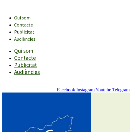
Vés
al
contingut
Qui som
Contacte
Publicitat
Audiències
Qui som
Contacte
Publicitat
Audiències
Facebook
Instagram
Youtube
Telegram