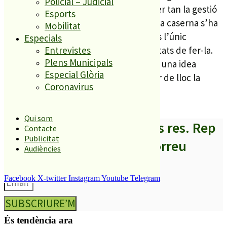
Policial – Judicial
ostentava la cartera de governació i per tan la gestió
Esports
política de la policia, va defensar que la caserna s’ha
Mobilitat
de fer a les antigues escoles perquè és l’únic
Especials
emplaçament en el que hi ha possibilitats de fer-la.
Entrevistes
Plens Municipals
CiU va assegurar llavors que si es tenia una idea
Especial Glòria
millor, més endavant es podria canviar de lloc la
Coronavirus
caserna d’emplaçament.
Qui som
A partir d’ara no et perdis res. Rep
Contacte
Publicitat
els titulars al teu correu
Audiències
Facebook
X-twitter
Instagram
Youtube
Telegram
SUBSCRIURE’M
És tendència ara