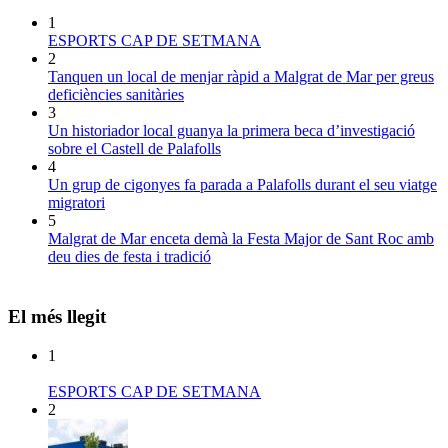
1
ESPORTS CAP DE SETMANA
2
Tanquen un local de menjar ràpid a Malgrat de Mar per greus
deficiències sanitàries
3
Un historiador local guanya la primera beca d’investigació
sobre el Castell de Palafolls
4
Un grup de cigonyes fa parada a Palafolls durant el seu viatge
migratori
5
Malgrat de Mar enceta demà la Festa Major de Sant Roc amb
deu dies de festa i tradició
El més llegit
1
ESPORTS CAP DE SETMANA
2