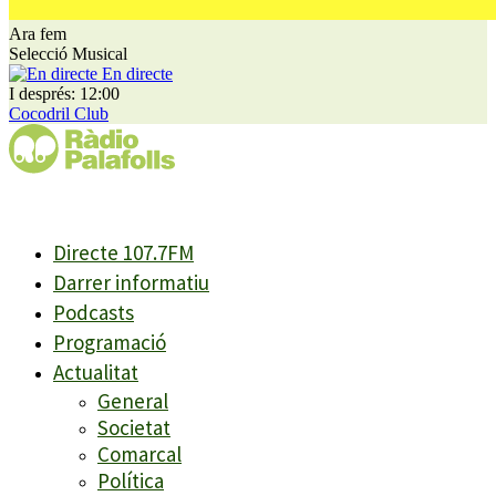
Ara fem
Selecció Musical
En directe
I després: 12:00
Cocodril Club
Directe 107.7FM
Darrer informatiu
Podcasts
Programació
Actualitat
General
Societat
Comarcal
Política