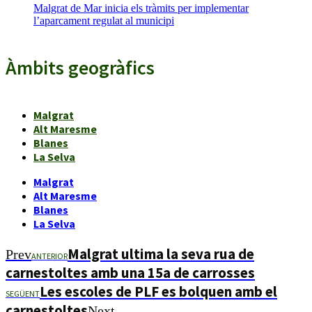
Malgrat de Mar inicia els tràmits per implementar
l’aparcament regulat al municipi
Àmbits geogràfics
Malgrat
Alt Maresme
Blanes
La Selva
Malgrat
Alt Maresme
Blanes
La Selva
Malgrat ultima la seva rua de
Prev
ANTERIOR
carnestoltes amb una 15a de carrosses
Les escoles de PLF es bolquen amb el
SEGÜENT
carnestoltes
Next