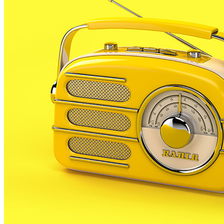
Aquesta setmana s’ha fet públic l’informe anual del
Síndic de Greuges referent a les actuacions
desenvolupades per aquesta institució durant l’any
passat. Segons aquest informe el nostre municipi ha
tramitat a través del Síndic fins a 3 queixes durant el
2010. Aquesta xifra és 4 vegades inferior a la de l’any
passat, quan es van impulsar 12 queixes des de la
nostra vila. Aquestes actuacions a través del Síndic
s’han fet des de PLF cap a diferents administracions.
A banda de les queixes s’han formulat 12 consultes al
Síndic des de la nostra població, la meitat que les
presentades l’any 2010.