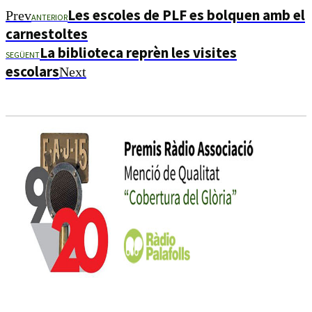
Les escoles de PLF es bolquen amb el
Prev
ANTERIOR
carnestoltes
La biblioteca reprèn les visites
SEGÜENT
escolars
Next