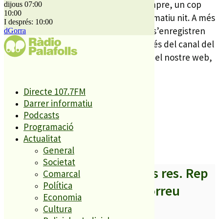
L’assumptes Interns tornarà, com sempre, un cop
dijous 07:00
10:00
acabat l’informatiu del migdia i l’informatiu nit. A més
I després: 10:00
aquest any, les entrevistes polítiques s’enregistren
dGorra
amb vídeo i les podeu consultar a través del canal del
youtube de Ràdio Palafolls o a través del nostre web,
radiopalafolls.cat/assumptes.
Directe 107.7FM
Darrer informatiu
Podcasts
Programació
Actualitat
General
Societat
A partir d’ara no et perdis res. Rep
Comarcal
Política
els titulars al teu correu
Economia
Cultura