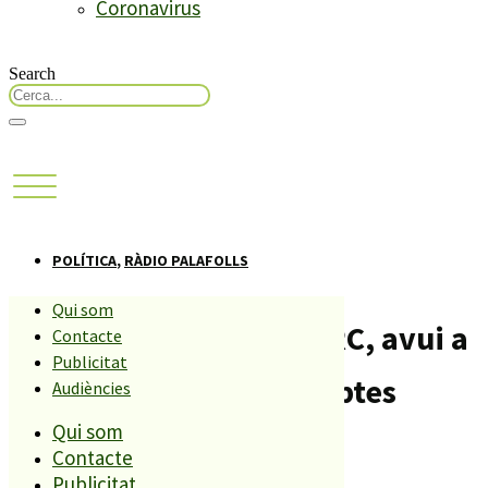
Coronavirus
Search
POLÍTICA
,
RÀDIO PALAFOLLS
Qui som
Francesc Alemany, d’ERC, avui a
Contacte
Publicitat
l’entrevista de l’Assumptes
Audiències
Qui som
Interns
Contacte
Publicitat