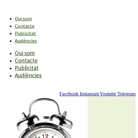
Vés
al
contingut
Qui som
Contacte
Publicitat
Audiències
Qui som
Contacte
Publicitat
Audiències
Facebook
Instagram
Youtube
Telegram