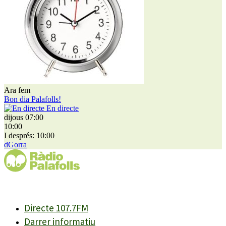
Ara fem
Bon dia Palafolls!
En directe
dijous 07:00
10:00
I després: 10:00
dGorra
Directe 107.7FM
Darrer informatiu