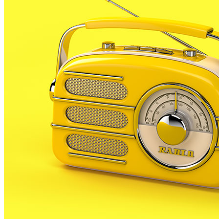
Tan sols l’11% dels empresaris de la comarca creuen
que la Reforma Laboral pot generar ocupació,
mentre que el 44% dels enquestat pensen que
l’última reforma no crearà ocupació. La resta, creuen
que si en crea ho farà a llarg termini.
Aquestes dades es desprenen del sisè Termòmetre
d’Advisoria, un despatx de serveis professionals per
empreses, en el que han participat 700 empreses i
autònoms del Maresme.