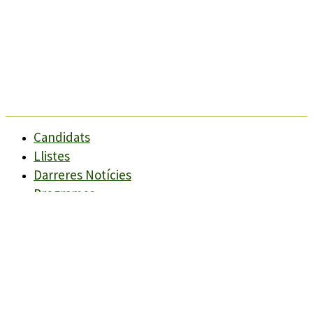
Candidats
Llistes
Darreres Notícies
Programes
Agenda
Candidats
Llistes
Darreres Notícies
Programes