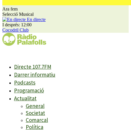
Ara fem
Selecció Musical
En directe
I després: 12:00
Cocodril Club
Directe 107.7FM
Darrer informatiu
Podcasts
Programació
Actualitat
General
Societat
Comarcal
Política