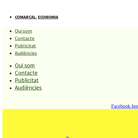
COMARCAL
,
ECONOMIA
Qui som
Només 1 de cada 10 empresaris
Contacte
Publicitat
del Maresme creu que la
Audiències
Qui som
Reforma laboral crearà
Contacte
Publicitat
ocupació
Audiències
Compartiu aquesta història
Facebook
Ins
REDACCIÓ
27 MARÇ, 2012