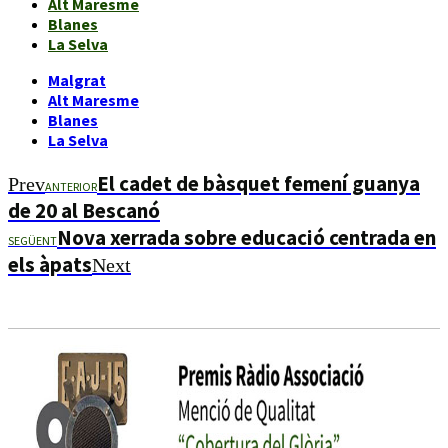
Alt Maresme
Blanes
La Selva
Malgrat
Alt Maresme
Blanes
La Selva
El cadet de bàsquet femení guanya
Prev
ANTERIOR
de 20 al Bescanó
Nova xerrada sobre educació centrada en
SEGÜENT
els àpats
Next