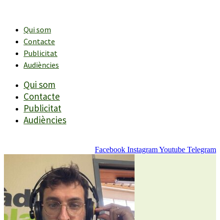
Vés
al
contingut
Qui som
Contacte
Publicitat
Audiències
Qui som
Contacte
Publicitat
Audiències
Facebook
Instagram
Youtube
Telegram