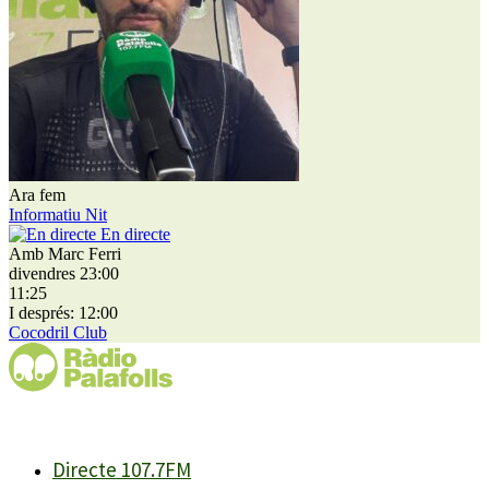
Ara fem
Informatiu Nit
En directe
Amb Marc Ferri
divendres 23:00
11:25
I després: 12:00
Cocodril Club
Directe 107.7FM