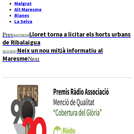
Malgrat
Alt Maresme
Blanes
La Selva
Lloret torna a licitar els horts urbans
Prev
ANTERIOR
de Ribalaigua
Neix un nou mitjà informatiu al
SEGÜENT
Maresme
Next