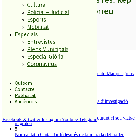
Cultura
els titulars al teu correu
Policial – Judicial
Esports
Mobilitat
Especials
Entrevistes
SUBSCRIURE’M
Plens Municipals
És tendència ara
Especial Glòria
Coronavirus
1
Tanquen un local de menjar ràpid a Malgrat de Mar per greus
deficiències sanitàries
Qui som
2
Contacte
ESPORTS CAP DE SETMANA
Publicitat
3
Audiències
Un historiador local guanya la primera beca d’investigació
sobre el Castell de Palafolls
4
Un grup de cigonyes fa parada a Palafolls durant el seu viatge
Facebook
X-twitter
Instagram
Youtube
Telegram
migratori
5
Normalitat a Ciutat Jardí després de la retirada del tràiler