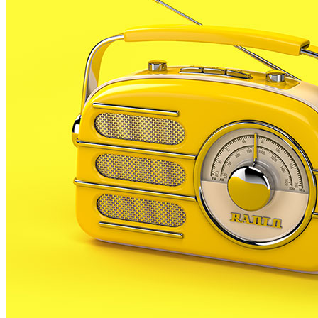
L’ampliació ha comportat un nou dic d’abric exterior
de 600 metres de longitud ubicat en línia paral•lela al
dic de recer i format per quatre calaixos de formigó.
També s’ha allargat el contradic amb un moll per a
l’embarcament i el desembarcament dels passatgers
dels vaixells turístics locals que naveguen per la costa
selvatana, s’ha aconseguit més espai per al sector
pesquer amb més molls a la dàrsena pesquera, un
passeig per a vianants sobre les casetes dels
pescadors del nou dic de recer i l’adequació dels vials
interiors de circulació del port.
Ricard Font, director general de Transports i
Mobilitat de la Generalitat i vicepresident de Ports de
la Generalitat, va explicar el mes de febrer passat, en
una visita d’obres, que l’ampliació convertia el port