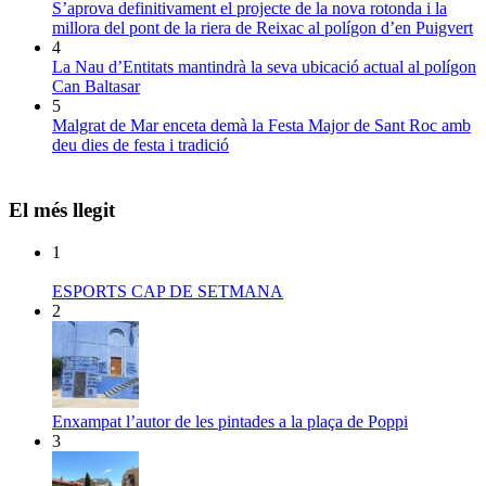
S’aprova definitivament el projecte de la nova rotonda i la
millora del pont de la riera de Reixac al polígon d’en Puigvert
4
La Nau d’Entitats mantindrà la seva ubicació actual al polígon
Can Baltasar
5
Malgrat de Mar enceta demà la Festa Major de Sant Roc amb
deu dies de festa i tradició
El més llegit
1
ESPORTS CAP DE SETMANA
2
Enxampat l’autor de les pintades a la plaça de Poppi
3