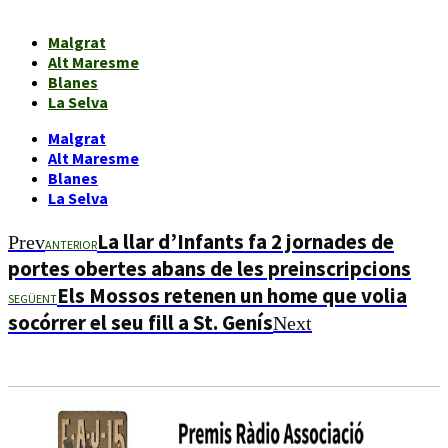
Malgrat
Alt Maresme
Blanes
La Selva
Malgrat
Alt Maresme
Blanes
La Selva
La llar d’Infants fa 2 jornades de
Prev
ANTERIOR
portes obertes abans de les preinscripcions
Els Mossos retenen un home que volia
SEGÜENT
socórrer el seu fill a St. Genís
Next