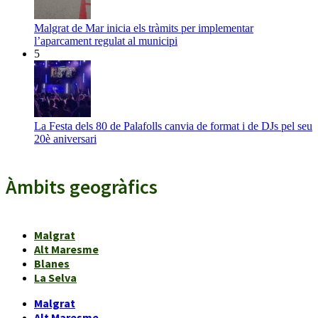
Malgrat de Mar inicia els tràmits per implementar
l’aparcament regulat al municipi
5
La Festa dels 80 de Palafolls canvia de format i de DJs pel seu
20è aniversari
Àmbits geogràfics
Malgrat
Alt Maresme
Blanes
La Selva
Malgrat
Alt Maresme