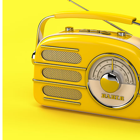
Aquest proper cap de setmana diferents entitats
esportives locals celebren el final de la temporada.
Ho fan organitzant diferents activitats relacionades
amb el seu esport. És el cas del campionat de
futbol7, organitzat pel CD PLF, que comença avui i
que s’allargarà durant tot el cap de setmana al camp
d’esports municipal. En aquesta activitat hi prenen
part diferents equips de jugadors majors de 16 anys.
Per inscriure’s han hagut de pagar 300 €, i el
guanyador pot aconseguir fins a 1200€, mentre que el
segon classificat el premi serà de 500€.
També demà es fa l’acte de cloenda de la temporada