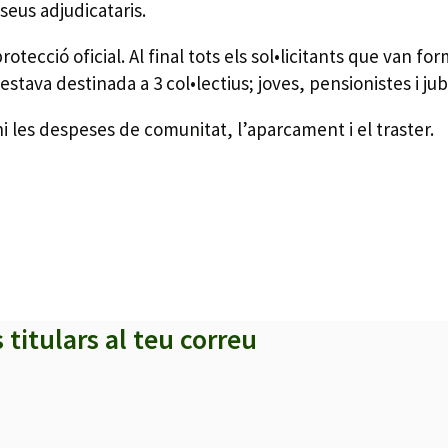
 seus adjudicataris.
otecció oficial. Al final tots els sol•licitants que van f
tava destinada a 3 col•lectius; joves, pensionistes i jub
i les despeses de comunitat, l’aparcament i el traster.
s titulars al teu correu