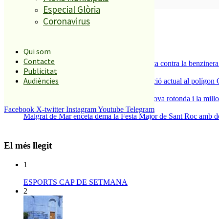
SUBSCRIURE’M
Especial Glòria
És tendència ara
Coronavirus
1
ESPORTS CAP DE SETMANA
Qui som
2
Contacte
Els veïns de Palafolls refermen la seva lluita contra la benziner
Publicitat
3
Audiències
La Nau d’Entitats mantindrà la seva ubicació actual al polígon 
4
S’aprova definitivament el projecte de la nova rotonda i la millo
5
Facebook
X-twitter
Instagram
Youtube
Telegram
Malgrat de Mar enceta demà la Festa Major de Sant Roc amb deu 
El més llegit
1
ESPORTS CAP DE SETMANA
2