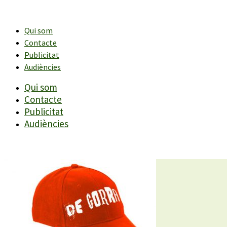
Vés
al
contingut
Qui som
Contacte
Publicitat
Audiències
Qui som
Contacte
Publicitat
Audiències