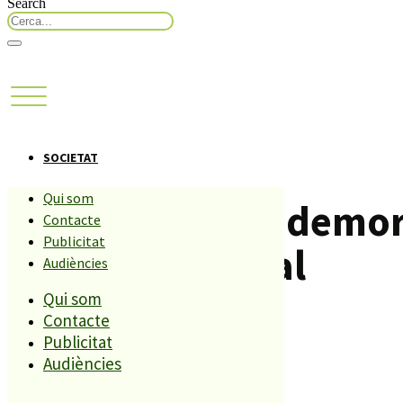
Search
SOCIETAT
Qui som
Malestar per la demor
Contacte
Publicitat
protecció oficial
Audiències
Qui som
Contacte
Compartiu aquesta història
Publicitat
Audiències
REDACCIÓ