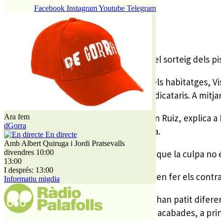
17 OCTUBRE, 2012
Facebook
Instagram
Youtube
Telegram
El passat mes de juliol es va fer al MiD el sorteig dels p
Durant el sorteig l’empresa gestora dels habitatges, Vi
els contractes de lloguer amb els adjudicataris. A mitj
El conseller delegat de Visoren, Ramon Ruiz, explica a
Ara fem
dGorra
d’instal•lar l’estació elèctrica d’Endesa.
En directe
Amb Albert Quiruga i Jordi Pratsevalls
El responsable de Visoren, que afirma que la culpa no 
divendres 10:00
13:00
I després: 13:00
En aquest sentit explica que no es poden fer els contr
Informatiu migdia
Els habitatges de protecció de lloguer han patit difere
finançament per fer les obres. Un cop acabades, a princi