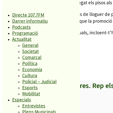
fer al juliol i a hores d’ara no s’ha entregat els pisos als
La promoció consta en total de 38 pisos de lloguer de pr
Directe 107.7FM
aconseguit un habitatge. Cal recordar que la promoció es
Darrer informatiu
Podcasts
El preu de lloguer és d’uns 400€ mensuals, incloent-t’h
Programació
Actualitat
General
Societat
Comarcal
Política
Economia
Cultura
Policial – Judicial
A partir d’ara no et perdis res. Rep el
Esports
Mobilitat
Especials
Entrevistes
Plens Municipals