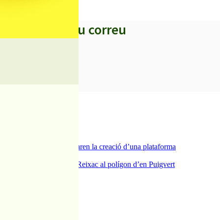
s titulars al teu correu
a del carrer Passada i preparen la creació d’una plataforma
ra del pont de la riera de Reixac al polígon d’en Puigvert
Can Baltasar
dies de festa i tradició