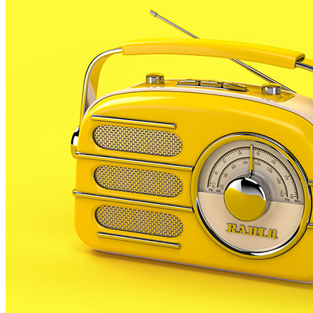
Les dades de població estacional mesuren el nombre de 
municipis, més enllà dels padrons. En el càlcul s’hi in
temps (vacances, estiueig, cap de setmana…etc).
Segons aquests paràmetres, l’any 2011, PLF va registra
residents, realment hi ha 246 persones menys fent-t’hi 
PLF és un dels 16 municipis amb saldo negatiu, és a di
amb un 87,3% de població real sobre l’empadronada.
10 poblacions registren una població estacional positiv
maresme amb Calella (6.300 habitants en positiu de dif
El municipi que té més població real respecte l’empa
5000.