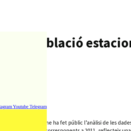
iu de població estacio
tagram
Youtube
Telegram
marcal del Maresme ha fet públic l’anàlisi de les dades
dística de Catalunya, corresponents a 2011, reflecteix un