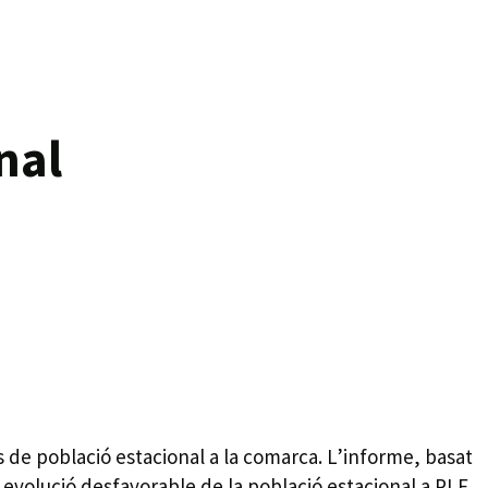
nal
 de població estacional a la comarca. L’informe, basat
a evolució desfavorable de la població estacional a PLF.