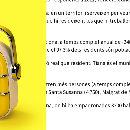
persones que hi ha en un territori i serveixen per veur
clouen les persones que hi resideixen, les que hi treball
r una població estacional a temps complet anual de -246 
vida. Això vol dir que el 97.3% dels residents són poblac
r amb menys població real que resident. Tiana és el mun
a, és a dir, que hi entren més persones (a temps complet
erencia), seguida de Santa Susanna (4.750), Malgrat de M
dronada és Sta Susanna, on hi ha empadronades 3300 hab