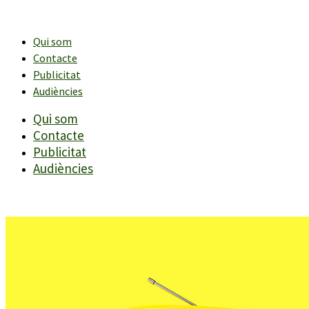
Vés
al
contingut
Qui som
Contacte
Publicitat
Audiències
Qui som
Contacte
Publicitat
Audiències