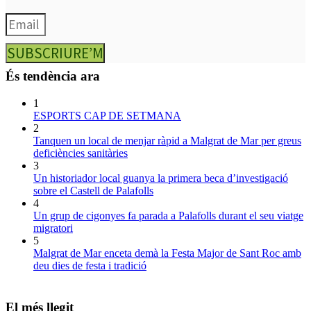
SUBSCRIURE’M
És tendència ara
1
ESPORTS CAP DE SETMANA
2
Tanquen un local de menjar ràpid a Malgrat de Mar per greus
deficiències sanitàries
3
Un historiador local guanya la primera beca d’investigació
sobre el Castell de Palafolls
4
Un grup de cigonyes fa parada a Palafolls durant el seu viatge
migratori
5
Malgrat de Mar enceta demà la Festa Major de Sant Roc amb
deu dies de festa i tradició
El més llegit