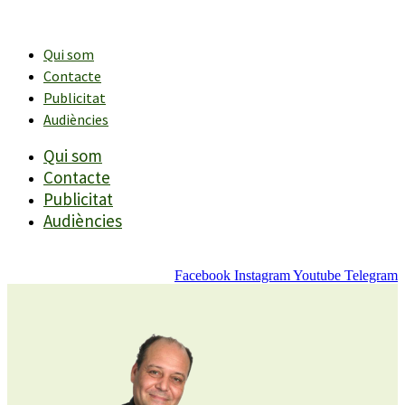
Vés
al
contingut
Qui som
Contacte
Publicitat
Audiències
Qui som
Contacte
Publicitat
Audiències
Facebook
Instagram
Youtube
Telegram