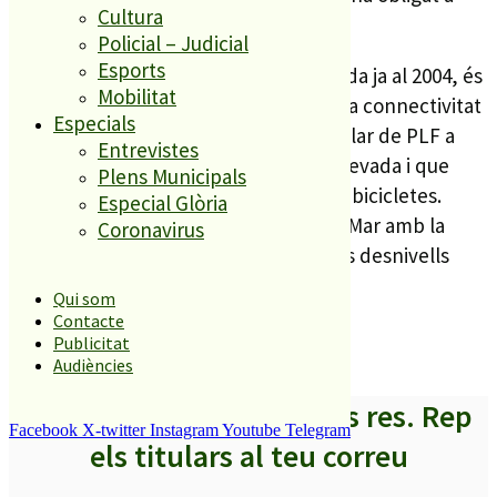
Cultura
mantenir aturada l’obra.
Policial – Judicial
Esports
La passera, una infraestructura pensada ja al 2004, és
Mobilitat
l’aposta del govern local per garantir la connectivitat
Especials
entre el barri de St. Lluís i la zona escolar de PLF a
Entrevistes
través d’una passarel•la de disseny, elevada i que
Plens Municipals
permetrà la circulació de vianants i de bicicletes.
Especial Glòria
Aquesta passera connectarà l’Avd del Mar amb la
Coronavirus
Rambla de Les Ferreries tot salvant els desnivells
entre el barri i el centre.
Qui som
Contacte
Publicitat
Audiències
A partir d’ara no et perdis res. Rep
Facebook
X-twitter
Instagram
Youtube
Telegram
els titulars al teu correu