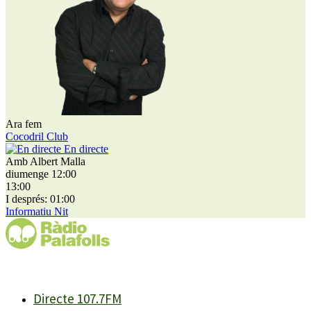
Ara fem
Cocodril Club
En directe
Amb Albert Malla
diumenge 12:00
13:00
I després: 01:00
Informatiu Nit
Directe 107.7FM