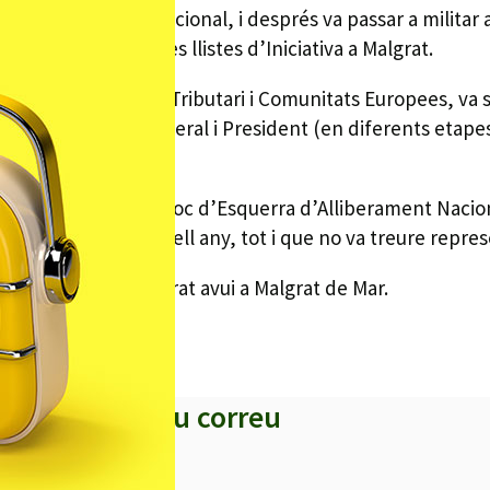
sta d’Alliberament Nacional, i després va passar a militar
s, va participar a les llistes d’Iniciativa a Malgrat.
 era diplomat en Dret Tributari i Comunitats Europees, 
 també Secretari General i President (en diferents etapes
r, l’any 79, amb el Bloc d’Esquerra d’Alliberament Naciona
ions generals d’aquell any, tot i que no va treure repres
alaltia i serà enterrat avui a Malgrat de Mar.
s titulars al teu correu