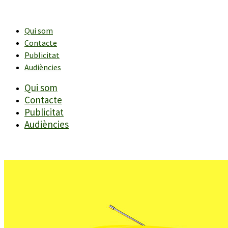
Vés
al
contingut
Qui som
Contacte
Publicitat
Audiències
Qui som
Contacte
Publicitat
Audiències