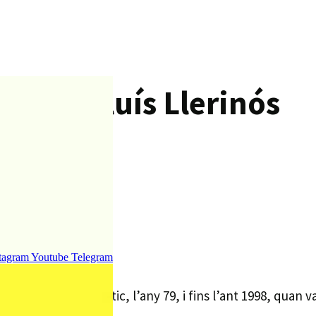
atenc Lluís Llerinós
tagram
Youtube
Telegram
untament democràtic, l’any 79, i fins l’ant 1998, quan v