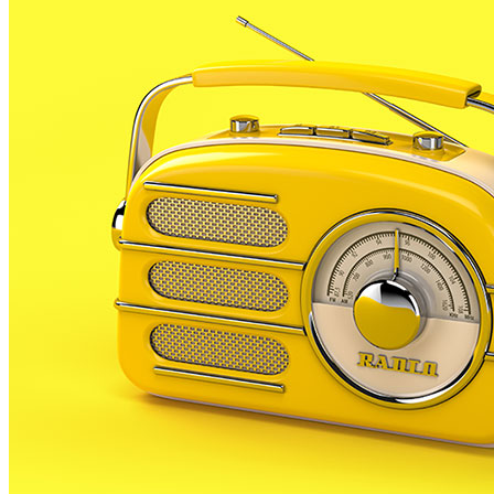
Primer es va presentar sota les sigles de Partit Sociali
l’any 95. En les últimes eleccions municipals, ara fa 2 any
A banda de la seva activitats a Malgrat, Llerinós, que
Mundial del Treball a Brussel•les durant 8 anys. Va ser
Catalunya.
En la seva dilatada carrera política també va col.labora
aquestes sigles que Llerinós es va presentar a les elecc
Lluís Llerinós ha mort als 66 anys després d’una llarga m
A partir d’ara no et perdis res. Rep el