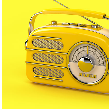
Cap al vespre del 31 de gener de 1939, avui fa 75
anys, les tropes autoanomenades nacionals entraven
pel carrer major de la nostra vila, culminant
l’ocupació de la comarca del Maresme. Aquell mateix
dia havien envaït els municipis de Pineda, Malgrat i
PLF.
El nostre municipi, on no hi havia hagut
bombardejos, van viure aquella ocupació amb
l’esperança que acabés les penúries viscudes
després de 3 anys de guerra.
L’exèrcit de la república, acompanyats de molts
partidaris del legítim govern, marxaven a corre-cuita
cap a França davant l’imparable avenç de les tropes
sublavades.