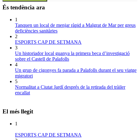
És tendència ara
1
Tanquen un local de menjar ràpid a Malgrat de Mar per greus
deficiències sanitàries
2
ESPORTS CAP DE SETMANA
3
Un historiador local guanya la primera beca d’investigació
sobre el Castell de Palafolls
4
Un grup de cigonyes fa parada a Palafolls durant el seu viatge
migratori
5
Normalitat a Ciutat Jardí després de la retirada del tràiler
encallat
El més llegit
1
ESPORTS CAP DE SETMANA