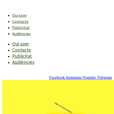
Vés
al
contingut
Qui som
Contacte
Publicitat
Audiències
Qui som
Contacte
Publicitat
Audiències
Facebook
Instagram
Youtube
Telegram