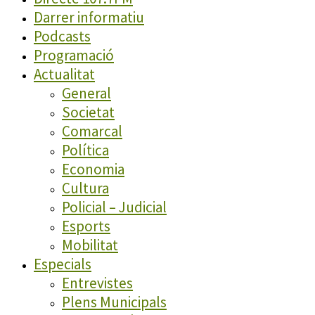
Darrer informatiu
Podcasts
Programació
Actualitat
General
Societat
Comarcal
Política
Economia
Cultura
Policial – Judicial
Esports
Mobilitat
Especials
Entrevistes
Plens Municipals