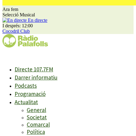
Ara fem
Selecció Musical
En directe
I després: 12:00
Cocodril Club
Directe 107.7FM
Darrer informatiu
Podcasts
Programació
Actualitat
General
Societat
Comarcal
Política