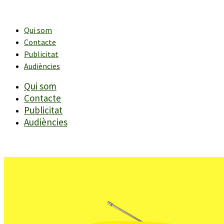
Vés
al
contingut
Qui som
Contacte
Publicitat
Audiències
Qui som
Contacte
Publicitat
Audiències