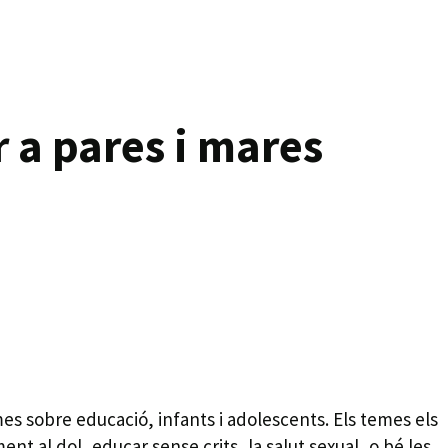
 a pares i mares
emes sobre educació, infants i adolescents. Els temes els
nt al dol, educar sense crits, la salut sexual, o bé les