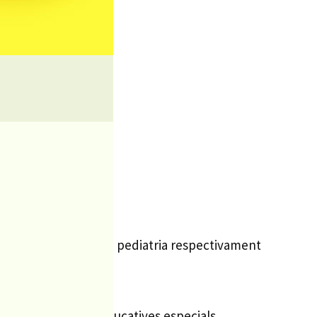
amiliar
dents
amiliar
ge
diatra i infermera de pediatria respectivament
ls amb necessitats educatives especials