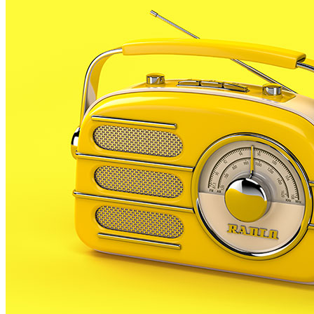
addiccions a l’alcohol, el tabac i les drogues, entre d’al
En total aquest curs s’han programat 10 xerrades, 3 més
Ventijol i l’Escola Sa Forcanera.
Les xerrades estan adreçades específicament als pares
centres, i tracten aspectes d’interès relacionats amb l’
Les xerrades aniran a càrrec de professionals coneixedo
cicle de xerrades, que es va encetar a finals de gener, 
La primera xerrada va tractar sobre salut sexual per a n
en parlar de les drogues en el seu sentit més ampli.
La resta de xerrades les trobareu a la nostra plana we