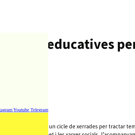
errades educatives per
tagram
Youtube
Telegram
 de Blanes ha preparat un cicle de xerrades per tractar t
aran entorn a internet i les xarxes socials, l’acompanyame