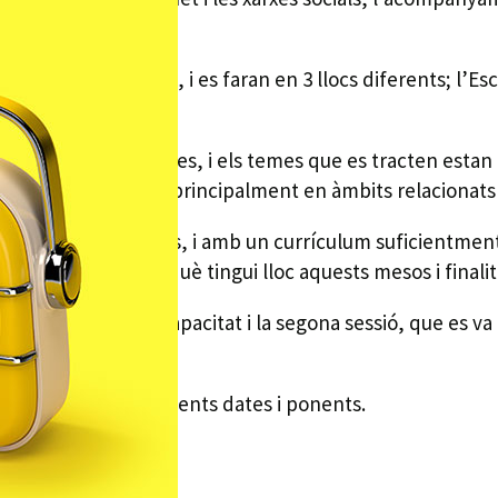
tres.
 que el curs passat, i es faran en 3 llocs diferents; l’E
 i mares dels alumnes, i els temes que es tracten estan
educació dels fills, principalment en àmbits relacionats a
rs dels temes triats, i amb un currículum suficientment d
s’ha programat perquè tingui lloc aquests mesos i finalitz
ois i noies amb discapacitat i la segona sessió, que es v
b, amb les corresponents dates i ponents.