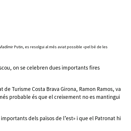
ladímir Putin, es resolgui al més aviat possible «pel bé de les
Moscou, on se celebren dues importants fires
onat de Turisme Costa Brava Girona, Ramon Ramos, va
l més probable és que el creixement no es mantingui
mportants dels països de l’est» i que el Patronat hi