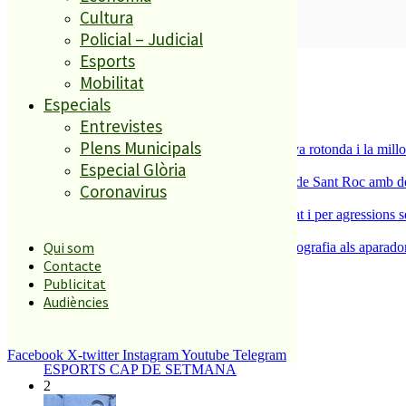
Cultura
SUBSCRIURE’M
Policial – Judicial
Esports
És tendència ara
Mobilitat
1
Especials
ESPORTS CAP DE SETMANA
Entrevistes
2
Plens Municipals
S’aprova definitivament el projecte de la nova rotonda i la millo
3
Especial Glòria
Malgrat de Mar enceta demà la Festa Major de Sant Roc amb deu 
Coronavirus
4
Dos detinguts per robatoris violents a Malgrat i per agressions 
5
Qui som
L’ACEP i l’AFIC s’uneixen per portar la fotografia als aparador
Contacte
Publicitat
El més llegit
Audiències
1
Facebook
X-twitter
Instagram
Youtube
Telegram
ESPORTS CAP DE SETMANA
2