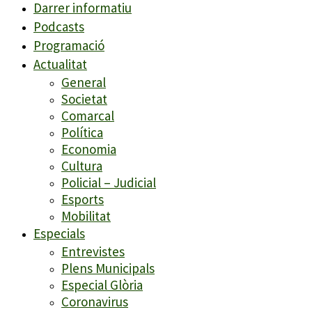
Darrer informatiu
Podcasts
Programació
Actualitat
General
Societat
Comarcal
Política
Economia
Cultura
Policial – Judicial
Esports
Mobilitat
Especials
Entrevistes
Plens Municipals
Especial Glòria
Coronavirus