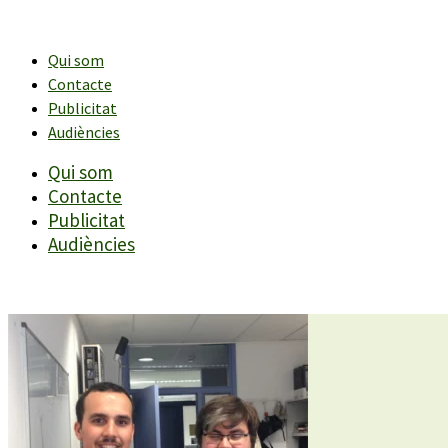
Vés
al
contingut
Qui som
Contacte
Publicitat
Audiències
Qui som
Contacte
Publicitat
Audiències