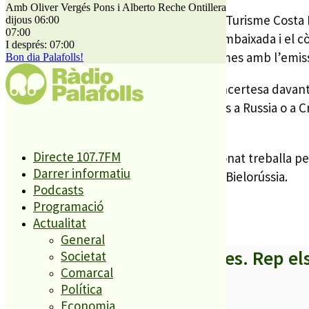
Amb Oliver Vergés Pons i Alberto Reche Ontillera
En aquesta ocasió, però, el Patronat de Turisme Costa B
dijous 06:00
07:00
recepció oficial celebrada dimecres, l’ambaixada i el c
I després: 07:00
ciutadans de Crimea no tindran problemes amb l’emissi
Bon dia Palafolls!
De totes maneres, Ramos va admetre incertesa davant el
finalment la Unió Europea posa sancions a Russia o a C
fa al mercat rus.
Directe 107.7FM
El mateix Ramos va explicar que el Patronat treballa pe
Darrer informatiu
Armènia, el Kazakhstan, l’Azerbadjan o Bielorússia.
Podcasts
Programació
Actualitat
General
A partir d’ara no et perdis res. Rep el
Societat
Comarcal
Política
Economia