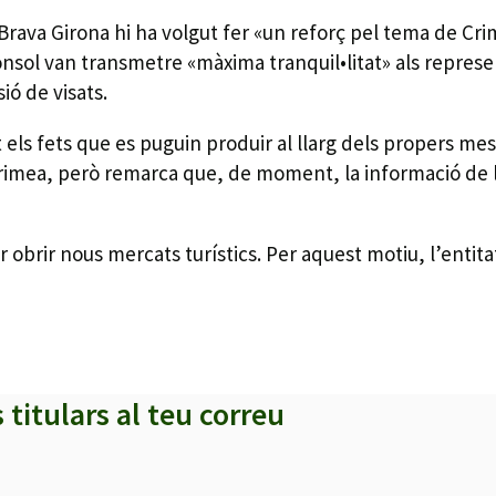
rava Girona hi ha volgut fer «un reforç pel tema de Crim
ònsol van transmetre «màxima tranquil•litat» als represen
ó de visats.
s fets que es puguin produir al llarg dels propers mesos
rimea, però remarca que, de moment, la informació de la 
r obrir nous mercats turístics. Per aquest motiu, l’entit
s titulars al teu correu