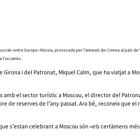
social» entre Europa i Rússia, provocada per l’annexió de Crimea al país de V
 l’ucraïnès.
de Girona i del Patronat, Miquel Calm, que ha viatjat a 
 amb el sector turístic a Moscou, el director del Patr
bre de reserves de l’any passat. Ara bé, reconeix que e
que s’estan celebrant a Moscou són «els certàmens més i