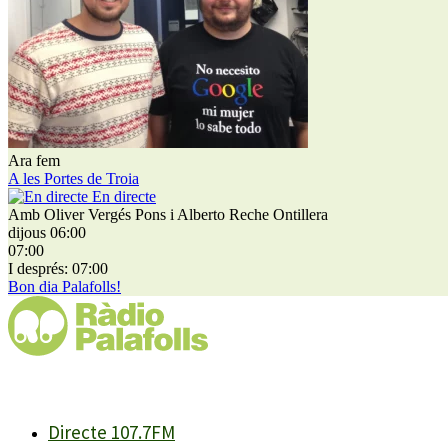
Ara fem
A les Portes de Troia
En directe
Amb Oliver Vergés Pons i Alberto Reche Ontillera
dijous 06:00
07:00
I després: 07:00
Bon dia Palafolls!
Directe 107.7FM