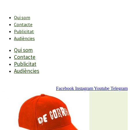
Vés
al
contingut
Qui som
Contacte
Publicitat
Audiències
Qui som
Contacte
Publicitat
Audiències
Facebook
Instagram
Youtube
Telegram