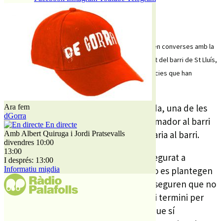
3 ABRIL, 2014
El govern de PLF assegurava divendres que estan en converses amb la
companyia elèctrica per millorar el subministrament del barri de St Lluís,
que en els últimes mesos ha patit diferents incidències que han
perjudicat el subministrament.
Segons el regidor d’obres, Josep Rueda, una de les
Ara fem
dGorra
solucions seria instal.lar un 3r transformador al barri
En directe
per redimensionar la potència necessaria al barri.
Amb Albert Quiruga i Jordi Pratsevalls
divendres 10:00
13:00
Tot i això, la companyia Endesa ha assegurat a
I després: 13:00
Informatiu migdia
aquesta emissora que a curt termini no es plantegen
fer aquest 3r transformador. De fet asseguren que no
hi ha ni projecte, ni inversió prevista ni termini per
instal•lar aquest transformador, tot i que sí