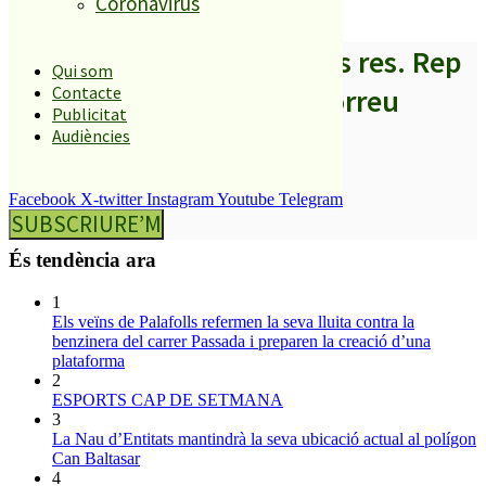
Coronavirus
A partir d’ara no et perdis res. Rep
Qui som
els titulars al teu correu
Contacte
Publicitat
Audiències
Facebook
X-twitter
Instagram
Youtube
Telegram
SUBSCRIURE’M
És tendència ara
1
Els veïns de Palafolls refermen la seva lluita contra la
benzinera del carrer Passada i preparen la creació d’una
plataforma
2
ESPORTS CAP DE SETMANA
3
La Nau d’Entitats mantindrà la seva ubicació actual al polígon
Can Baltasar
4