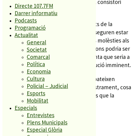
reconeixen reunions i trobades amb el consistori
Directe 107.7FM
palafollenc.
Darrer informatiu
Podcasts
En aquest sentit afirmen ser conscients de la
Programació
problèmàtica del barri de St Lluís, i asseguren estar
Actualitat
buscant una solució per minimitzar les molèsties als
General
veïns. Una d’aquestes possibles solucions podria ser
Societat
el 3r transformador, però Endesa apunta que seria a
Comarcal
Política
“molt llarg termini” i no pas com a solució imminent.
Economia
Cultura
Els veïns de St Lluís fa setmanes que pateixen
Policial – Judicial
problemes i incidències en el subministrament, cosa
Esports
que afecta al més d’un miler d’abonats que la
Mobilitat
companyia té en aquesta zona de PLF.
Especials
Entrevistes
Plens Municipals
Especial Glòria