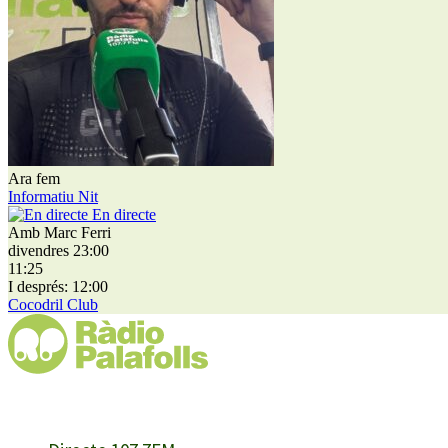
Ara fem
Informatiu Nit
En directe
Amb Marc Ferri
divendres 23:00
11:25
I després: 12:00
Cocodril Club