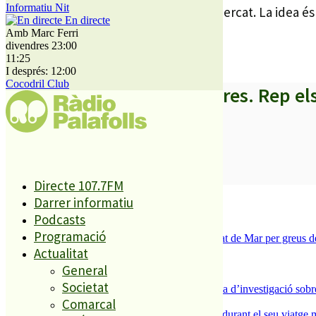
Informatiu Nit
preu substancialment inferior al del mercat. La idea és
En directe
Amb Marc Ferri
divendres 23:00
11:25
I després: 12:00
Cocodril Club
A partir d’ara no et perdis res. Rep el
SUBSCRIURE’M
Directe 107.7FM
És tendència ara
Darrer informatiu
Podcasts
1
Programació
Tanquen un local de menjar ràpid a Malgrat de Mar per greus def
Actualitat
2
ESPORTS CAP DE SETMANA
General
3
Societat
Un historiador local guanya la primera beca d’investigació sobre
Comarcal
4
Un grup de cigonyes fa parada a Palafolls durant el seu viatge m