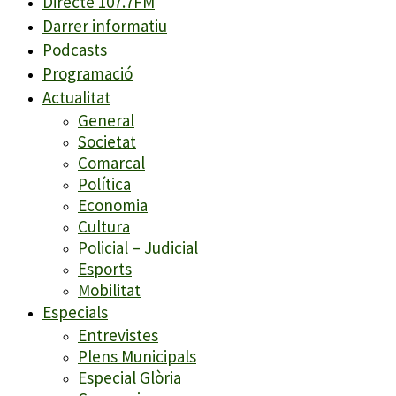
Directe 107.7FM
Darrer informatiu
Podcasts
Programació
Actualitat
General
Societat
Comarcal
Política
Economia
Cultura
Policial – Judicial
Esports
Mobilitat
Especials
Entrevistes
Plens Municipals
Especial Glòria