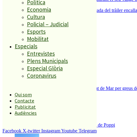
Política
5
Economia
Normalitat a Ciutat Jardí després de la retirada del tràiler encalla
Cultura
Policial – Judicial
El més llegit
Esports
Mobilitat
1
Especials
ESPORTS CAP DE SETMANA
Entrevistes
2
Plens Municipals
Especial Glòria
Coronavirus
Tanquen un local de menjar ràpid a Malgrat de Mar per greus def
3
Qui som
Contacte
Publicitat
Audiències
Enxampat l’autor de les pintades a la plaça de Poppi
4
Facebook
X-twitter
Instagram
Youtube
Telegram