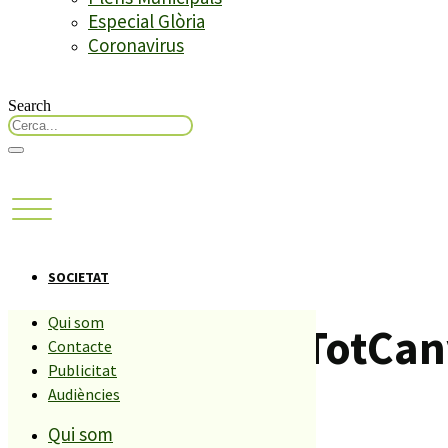
Especial Glòria
Coronavirus
Search
SOCIETAT
Qui som
Demà torna la TotCan
Contacte
Publicitat
Audiències
Compartiu aquesta història
Qui som