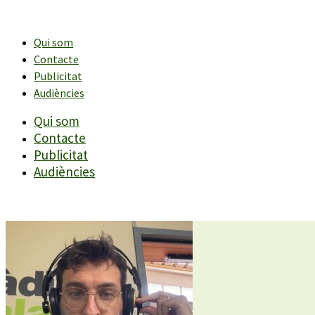
Vés
al
contingut
Qui som
Contacte
Publicitat
Audiències
Qui som
Contacte
Publicitat
Audiències