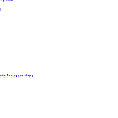
t
iciències sanitàries