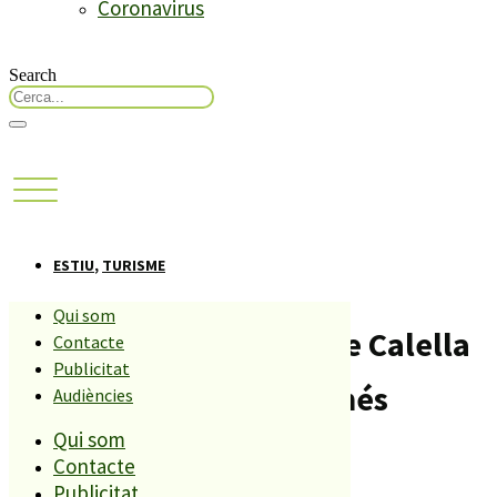
Coronavirus
Search
ESTIU
,
TURISME
Qui som
El Museu del Turisme de Calella
Contacte
Publicitat
rep mig milió d’euros més
Audiències
Qui som
Compartiu aquesta història
Contacte
Publicitat