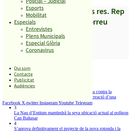
Policial – Judicial
Esports
A partir d’ara no et perdis res. Rep
Mobilitat
els titulars al teu correu
Especials
Entrevistes
Plens Municipals
Especial Glòria
Coronavirus
SUBSCRIURE’M
És tendència ara
Qui som
Contacte
1
Publicitat
ESPORTS CAP DE SETMANA
Audiències
2
Els veïns de Palafolls refermen la seva lluita contra la
benzinera del carrer Passada i preparen la creació d’una
plataforma
Facebook
X-twitter
Instagram
Youtube
Telegram
3
La Nau d’Entitats mantindrà la seva ubicació actual al polígon
Can Baltasar
4
S’aprova definitivament el projecte de la nova rotonda i la