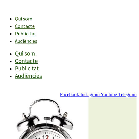
Vés
al
contingut
Qui som
Contacte
Publicitat
Audiències
Qui som
Contacte
Publicitat
Audiències
Facebook
Instagram
Youtube
Telegram