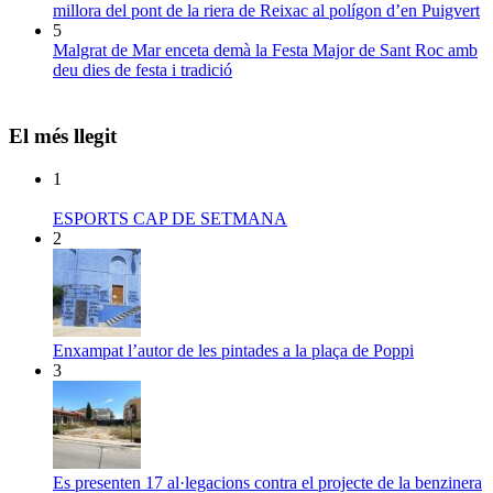
millora del pont de la riera de Reixac al polígon d’en Puigvert
5
Malgrat de Mar enceta demà la Festa Major de Sant Roc amb
deu dies de festa i tradició
El més llegit
1
ESPORTS CAP DE SETMANA
2
Enxampat l’autor de les pintades a la plaça de Poppi
3
Es presenten 17 al·legacions contra el projecte de la benzinera