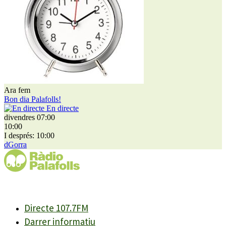
Ara fem
Bon dia Palafolls!
En directe
divendres 07:00
10:00
I després: 10:00
dGorra
Directe 107.7FM
Darrer informatiu