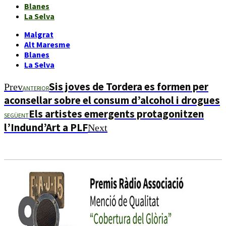
Blanes
La Selva
Malgrat
Alt Maresme
Blanes
La Selva
Sis joves de Tordera es formen per
Prev
ANTERIOR
aconsellar sobre el consum d’alcohol i drogues
Els artistes emergents protagonitzen
SEGÜENT
l’Indund’Art a PLF
Next