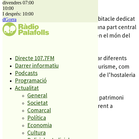
divendres 07:00
dividits en tres espais.
10:00
I després: 10:00
Una zona de promoció turística, un habitacle dedicat
dGorra
a l’organització Mundial del Turisme i una part central
dedicada a tots els àmbits que envolten el món del
turisme.
En aquest últim sector es podran trobar diferents
Directe 107.7FM
Darrer informatiu
sales dedicades als diversos eixos del turisme, com
Podcasts
pot ser la seva pròpia història o al món de l’hostaleria
Programació
i la restauració.
Actualitat
General
El Museu del Turisme formarà part del patrimoni
Societat
Cultural de Calella i pretén ser un referent a
Comarcal
Catalunya i a l’exterior.
Política
Economia
Cultura