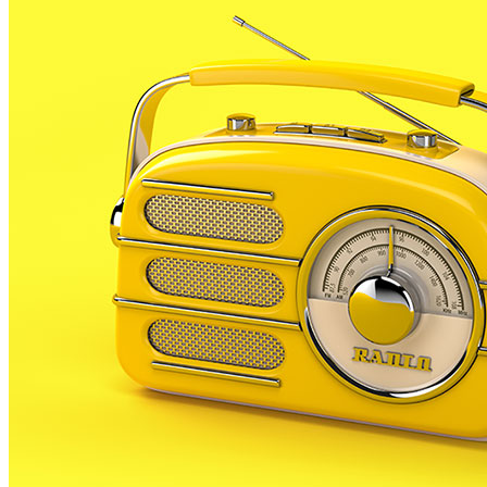
D’aquesta manera la jornada començarà a les 11.30 h am
Un cop acabada la primera part de l’aplec, cap a les due
poden comprar a la Farmàcia Moner, la Papereria Colors
d’amanida, mongetes i patates, pa amb tomàquet, aigua, 
A la tarda tornaran les sardanes de la mà de la Cobla Pa
Palatiolo.
L’Ajuntament, la Cobla de PLF i aquesta emissora van d
Sabatera. Un homenatge que omple d’orgull i avergony
Maria Fenoll ha estat la màxima impulsora de la sardan
dedicat a les sardanes des de fa prop de 30 anys. Un pro
familiar, com ho explicava al programa PLF en Xarxa a
Durant tot el diumenge estarà prohibit estacionar i circu