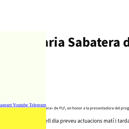
Aplec Maria Sabatera 
tagram
Youtube
Telegram
plec sardanista «Maria Sabatera» de PLF, en honor a la presentadora del pro
a programació d’aquell dia preveu actuacions matí i tard