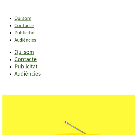
Vés
al
contingut
Qui som
Contacte
Publicitat
Audiències
Qui som
Contacte
Publicitat
Audiències