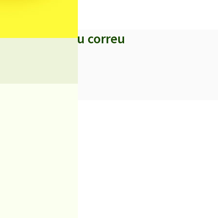
s titulars al teu correu
iciències sanitàries
 el Castell de Palafolls
igratori
t