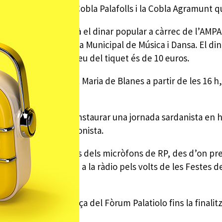
b l’actuació de la Cobla Palafolls i la Cobla Agramunt q
s del migdia es farà el dinar popular a càrrec de l’AMPA 
 i a la mateixa Escola Municipal de Música i Dansa. El 
vi i postres. El preu del tiquet és de 10 euros.
lafolls i la Cobla Sta. Maria de Blanes a partir de les 16
ecidir l’any passat instaurar una jornada sardanista en
eix a pròpia protagonista.
a al nostre poble des dels micròfons de RP, des d’on pr
grama que tornarà a la ràdio pels volts de les Festes de N
questa setmana.
lar al voltant la plaça del Fòrum Palatiolo fins la finalit