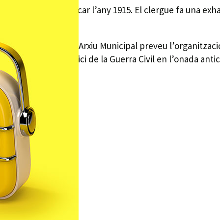
a i que es va publicar l’any 1915. El clergue fa una exhau
icació, el Servei d’Arxiu Municipal preveu l’organització 
r assassinat a l’inici de la Guerra Civil en l’onada anticl