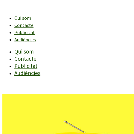
Vés
al
contingut
Qui som
Contacte
Publicitat
Audiències
Qui som
Contacte
Publicitat
Audiències