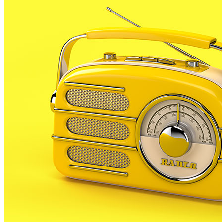
Es tracta del llibre més conegut de Mossèn Fèlix Paraded
com ara PLF, a començaments del segle XX.
L’any que ve, coincidint amb el centenari de la seva publ
resta d’obres i biografia de Mossèn Paradeda, que va mori