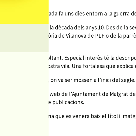
l d’història celebrada fa uns dies entorn a la guerra de
a com és el Malgrat a la dècada dels anys 10. Des de la s
iques i descriu la història de Vilanova de PLF o de la pa
tres.
ls municipis del voltant. Especial interès té la descrip
del castell de la nostra vila. Una fortalesa que explica 
bans, sobre Palamós, on va ser mossen a l’inici del segle.
gitalment a través del web de l’Ajuntament de Malgrat de
a través del servei de publicacions.
 la Verge Santíssima que es venera baix el títol i imatg