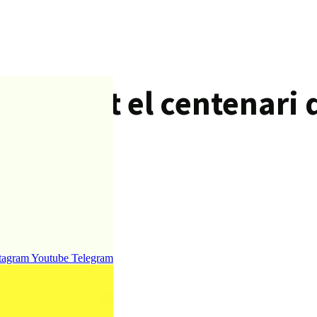
y vinent el centenari d
s”
tagram
Youtube
Telegram