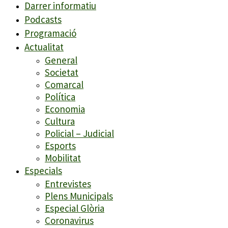
Darrer informatiu
Podcasts
Programació
Actualitat
General
Societat
Comarcal
Política
Economia
Cultura
Policial – Judicial
Esports
Mobilitat
Especials
Entrevistes
Plens Municipals
Especial Glòria
Coronavirus