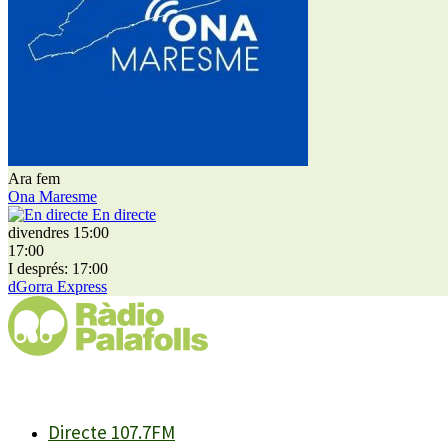
Ara fem
Ona Maresme
En directe
divendres 15:00
17:00
I després: 17:00
dGorra Express
Directe 107.7FM