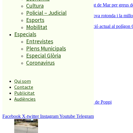
Cultura
Tanquen un local de menjar ràpid a Malgrat de Mar per greus def
4
Policial – Judicial
S’aprova definitivament el projecte de la nova rotonda i la millo
Esports
5
Mobilitat
La Nau d’Entitats mantindrà la seva ubicació actual al polígon 
Especials
Entrevistes
El més llegit
Plens Municipals
Especial Glòria
1
Coronavirus
ESPORTS CAP DE SETMANA
2
Qui som
Contacte
Publicitat
Audiències
Enxampat l’autor de les pintades a la plaça de Poppi
3
Facebook
X-twitter
Instagram
Youtube
Telegram