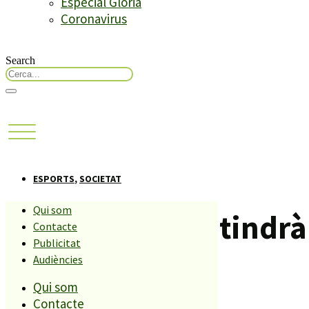
Especial Glòria
Coronavirus
Search
ESPORTS
,
SOCIETAT
Qui som
El 4t CaniCross tindr
Contacte
Publicitat
Audiències
Compartiu aquesta història
Qui som
Contacte