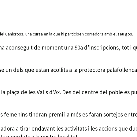
del Canicross, una cursa en la que hi participen corredors amb el seu gos.
 ha aconseguit de moment una 90a d’inscripcions, tot i
se un dels que estan acollits a la protectora palafollenc
 la plaça de les Valls d’Ax. Des del centre del poble es puj
rs femenins tindran premi i a més es faran sortejos entre 
tzadora a tirar endavant les activitats i les accions que 
s o perduts a la nostra localitat.