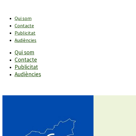
Vés
al
contingut
Qui som
Contacte
Publicitat
Audiències
Qui som
Contacte
Publicitat
Audiències