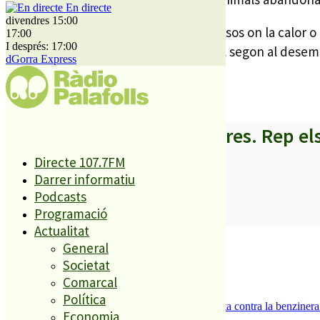
En directe
divendres 15:00
El canicross s’organitza sempre en mesos on la calor o e
17:00
I després: 17:00
organitzar el febrer de l’any passat i el segon al desem
dGorra Express
A partir d’ara no et perdis res. Rep el
Directe 107.7FM
Darrer informatiu
Podcasts
Programació
SUBSCRIURE’M
Actualitat
És tendència ara
General
Societat
1
Comarcal
ESPORTS CAP DE SETMANA
2
Política
Els veïns de Palafolls refermen la seva lluita contra la benziner
Economia
3