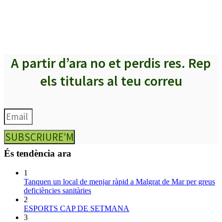
A partir d’ara no et perdis res. Rep
els titulars al teu correu
SUBSCRIURE’M
És tendència ara
1
Tanquen un local de menjar ràpid a Malgrat de Mar per greus
deficiències sanitàries
2
ESPORTS CAP DE SETMANA
3