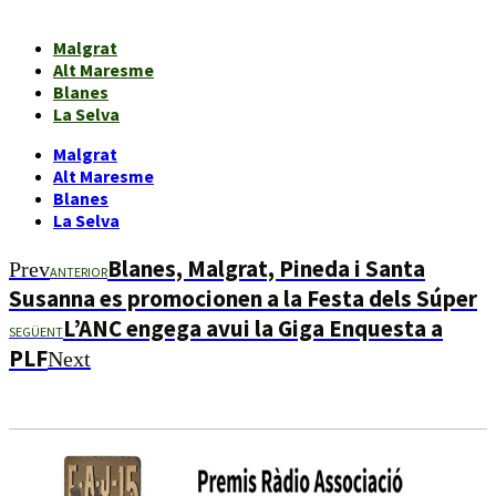
Malgrat
Alt Maresme
Blanes
La Selva
Malgrat
Alt Maresme
Blanes
La Selva
Blanes, Malgrat, Pineda i Santa
Prev
ANTERIOR
Susanna es promocionen a la Festa dels Súper
L’ANC engega avui la Giga Enquesta a
SEGÜENT
PLF
Next