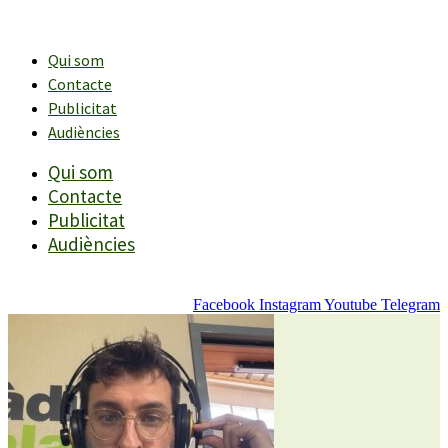
Vés
al
contingut
Qui som
Contacte
Publicitat
Audiències
Qui som
Contacte
Publicitat
Audiències
Facebook
Instagram
Youtube
Telegram