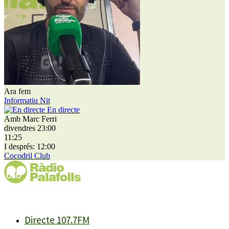
Ara fem
Informatiu Nit
En directe
Amb Marc Ferri
divendres 23:00
11:25
I després: 12:00
Cocodril Club
Directe 107.7FM