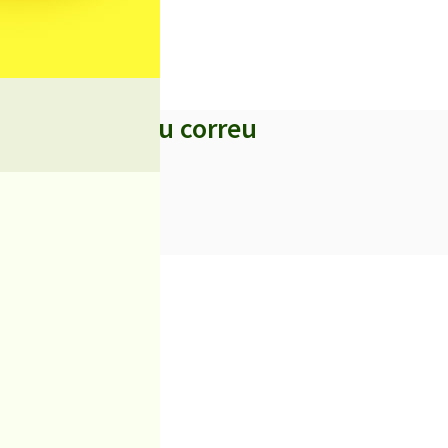
rans productors.
s titulars al teu correu
iciències sanitàries
 el Castell de Palafolls
igratori