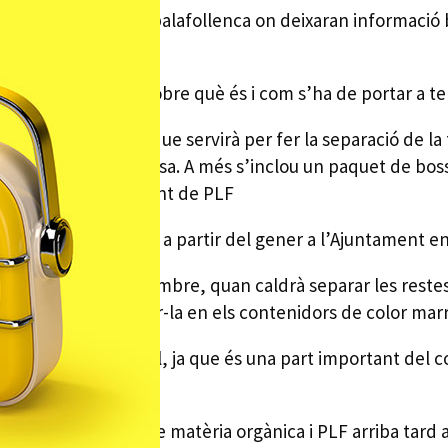
sitaran cada llar palafollenca on deixaran informació bà
així com informació sobre què és i com s’ha de portar a t
ar i lliurar un kit que servirà per fer la separació de la
ració de l’orgànica a casa. A més s’inclou un paquet de 
 tècnic de medi ambient de PLF
a, es podran recollir a partir del gener a l’Ajuntament e
oper dia 22 de desembre, quan caldrà separar les restes
rebuig, per dipositar-la en els contenidors de color marr
 benefici ambiental, ja que és una part important del co
 en energia.
 recollida selectiva de matèria orgànica i PLF arriba tard