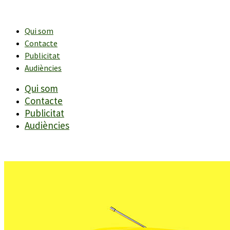
Vés
al
contingut
Qui som
Contacte
Publicitat
Audiències
Qui som
Contacte
Publicitat
Audiències