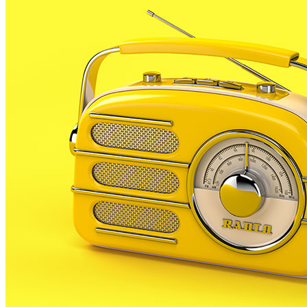
Gràcies a aquesta campanya uns educadors ambientals vi
desembre en la manera de separar els residus a casa.
Bàsicament s’explica l’inici d’aquesta recollida a PLF 
Els educadors ambientals aniran casa per casa per inform
color marró i de 10 litres de capacitat per fer la sepa
d’aquesta recollida selectiva. Ho explica Oriol Bassa,
En cas que no es pugui deixar el material en alguna cas
La recollida de matèria orgànica a PLF començarà el pr
verdura,closques d’ou, marisc o el marro del cafè, del 
La recollida de la matèria orgànica suposa un important
separar-la permet convertir-la en adob orgànic i també
Tots els municipis estan obligats a prestar el servei de