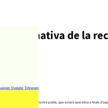
nformativa de la reco
tagram
Youtube
Telegram
a de la fracció orgànica al nostre poble, que estarà operativa a finals d’aq