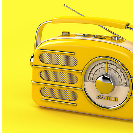
Rivas ha criticat el que considera ús partidista i mani
Nadal. Per tot plegat considera inadequat i fora de llo
Fa uns dies s’inaugurava davant de l’Ajuntament de Bl
de la mateixa ciutat.
Els alumnes, però, expliquen que realment el pessebre 
tricentenari, la manca de fets rellevants a la vila dur
Durant aquesta revolta, a mitjans del sXVII, Blanes va se
aconseguint batre les muralles, cremant les portes i co
Per recordar-ho, al pessebre reprodueix racons emblemà
muralla trencada, torres de vigilància i una galera com l
El centre educatiu ha rebut amb sorpresa les crítiques 