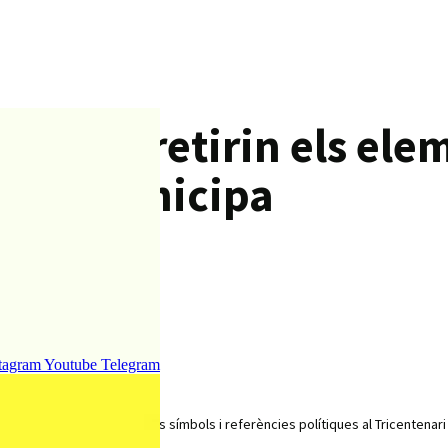
que es retirin els ele
sebre municipa
tagram
Youtube
Telegram
ament de Blanes a «retirar els símbols i referències polítiques al Tricentena