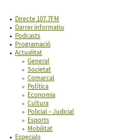
Directe 107.7FM
Darrer informatiu
Podcasts
Programació
Actualitat
General
Societat
Comarcal
Política
Economia
Cultura
Policial – Judicial
Esports
Mobilitat
Especials