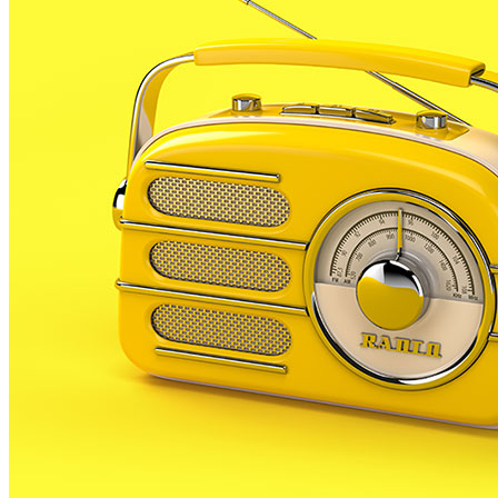
l’ajuntament.
D’aquesta manera Osorio es presentarà per 3a
vegada al capdavant dels ecosocialistes. Segons els
estatuts del partit serà l’última que podrà ser cap de
llista per aquesta formació.
El present mandat és el segon en el que Osorio és
regidor al consistori palafollenc, després que ICV-
EUiA aconseguís representació a les eleccions del
2007. En el primer mandat es va mantenir a l’oposició,
però després dels últims comicis municipals va pactar
amb el PSC entrar al govern, un pacte que va oferir
estabilitat al govern local, ja que li permetia sumar
majoria.
Des de llavors Osorio ha tingut la cartera de