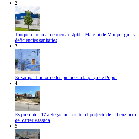
2
Tanquen un local de menjar ràpid a Malgrat de Mar per greus
deficiències sanitàries
3
Enxampat l’autor de les pintades a la plaça de Poppi
4
Es presenten 17 al·legacions contra el projecte de la benzinera
del carrer Passada
5