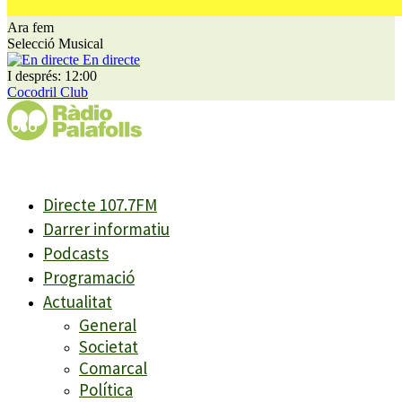
Ara fem
Selecció Musical
En directe
I després: 12:00
Cocodril Club
Directe 107.7FM
Darrer informatiu
Podcasts
Programació
Actualitat
General
Societat
Comarcal
Política