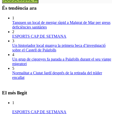
És tendència ara
1
Tanquen un local de menjar ràpid a Malgrat de Mar per greus
deficiències sanitàries
2
ESPORTS CAP DE SETMANA
3
Un historiador local guanya la primera beca d’investigació
sobre el Castell de Palafolls
4
Un grup de cigonyes fa parada a Palafolls durant el seu viatge
migratori
5
Normalitat a Ciutat Jardí després de la retirada del tràiler
encallat
El més llegit
1
ESPORTS CAP DE SETMANA