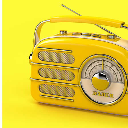
l’hora de moure’s.
PLF es suma a la iniciativa i a través de l’àrea d’Ensen
de l’ús de l’espai públic, millorar la qualitat de l’aire
col·lapse de vehicles a les entrades i sortides de les e
d’ensenyament, Rosa Garcia.
Aquesta tarda es farà a la plaça del Fòrum Palatiolo un 