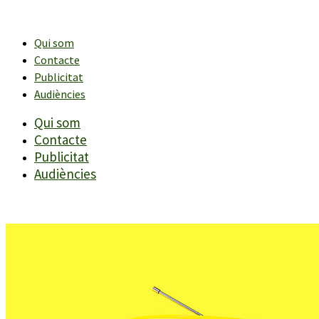
Vés
al
contingut
Qui som
Contacte
Publicitat
Audiències
Qui som
Contacte
Publicitat
Audiències