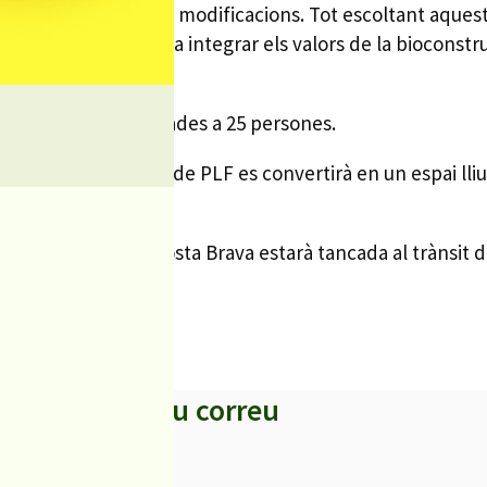
s porquets, però amb modificacions. Tot escoltant aquesta
uen i començaran a integrar els valors de la bioconstrucc
 medi ambient.
 que hi ha places limitades a 25 persones.
l’escola el centre de PLF es convertirà en un espai lliur
 i part d’Avinguda Costa Brava estarà tancada al trànsit
s titulars al teu correu