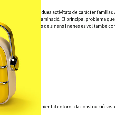
yament, es proposen dues activitats de caràcter familiar.
 i la reducció de la contaminació. El principal problema qu
scoles de PLF. A través dels nens i nenes es vol també cons
taller d’educació ambiental entorn a la construcció sosten