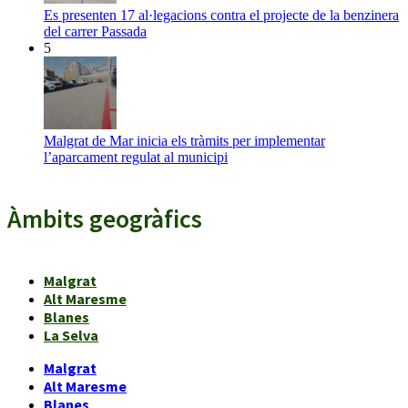
Es presenten 17 al·legacions contra el projecte de la benzinera
del carrer Passada
5
Malgrat de Mar inicia els tràmits per implementar
l’aparcament regulat al municipi
Àmbits geogràfics
Malgrat
Alt Maresme
Blanes
La Selva
Malgrat
Alt Maresme
Blanes