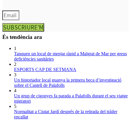
SUBSCRIURE’M
És tendència ara
1
Tanquen un local de menjar ràpid a Malgrat de Mar per greus
deficiències sanitàries
2
ESPORTS CAP DE SETMANA
3
Un historiador local guanya la primera beca d’investigació
sobre el Castell de Palafolls
4
Un grup de cigonyes fa parada a Palafolls durant el seu viatge
migratori
5
Normalitat a Ciutat Jardí després de la retirada del tràiler
encallat