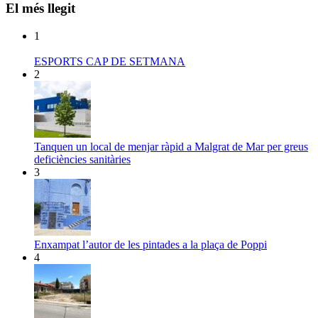
El més llegit
1
ESPORTS CAP DE SETMANA
2
Tanquen un local de menjar ràpid a Malgrat de Mar per greus
deficiències sanitàries
3
Enxampat l’autor de les pintades a la plaça de Poppi
4