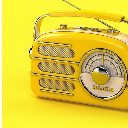
Des de fa uns dies la brigada de pintura municipal
està treballant a l’Escola de Mas Prats per tal de
personalitzar i fer més amens alguns espais del
centre.
En aquest sentit, la biblioteca del centre ja s’ha
transformat i ha canviat les seves fredes parets per
un gran moral colorit amb motius infantils propis de
contes tradicionals i universals de la literatura. Així la
caputxeta, la Blancaneus, robinson Crusoe o el gat
em botes presideixen la biblioteca de l’escola per
acompanyar als nens i nenes en les seves lectures. La
brigada també ha amenitzat parts del patí.