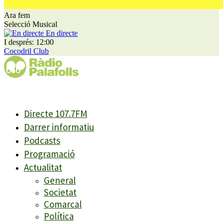
Ara fem
Selecció Musical
En directe
I després: 12:00
Cocodril Club
Directe 107.7FM
Darrer informatiu
Podcasts
Programació
Actualitat
General
Societat
Comarcal
Política