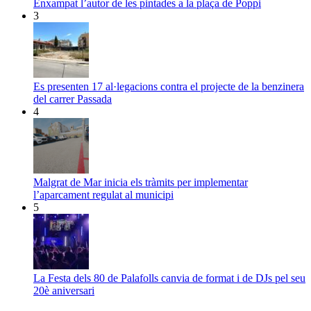
Enxampat l’autor de les pintades a la plaça de Poppi
3
Es presenten 17 al·legacions contra el projecte de la benzinera
del carrer Passada
4
Malgrat de Mar inicia els tràmits per implementar
l’aparcament regulat al municipi
5
La Festa dels 80 de Palafolls canvia de format i de DJs pel seu
20è aniversari