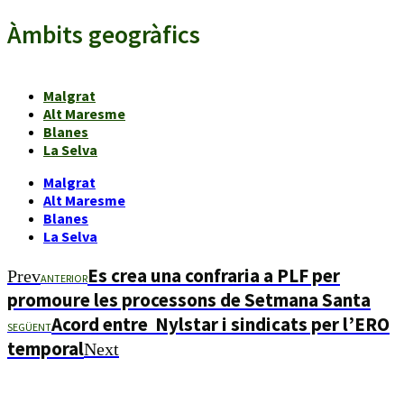
Àmbits geogràfics
Malgrat
Alt Maresme
Blanes
La Selva
Malgrat
Alt Maresme
Blanes
La Selva
Es crea una confraria a PLF per
Prev
ANTERIOR
promoure les processons de Setmana Santa
Acord entre Nylstar i sindicats per l’ERO
SEGÜENT
temporal
Next