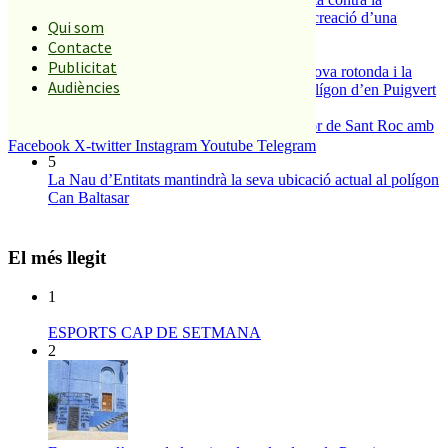
benzinera del carrer Passada i preparen la creació d’una
Qui som
plataforma
Contacte
3
Publicitat
S’aprova definitivament el projecte de la nova rotonda i la
Audiències
millora del pont de la riera de Reixac al polígon d’en Puigvert
4
Malgrat de Mar enceta demà la Festa Major de Sant Roc amb
deu dies de festa i tradició
Facebook
X-twitter
Instagram
Youtube
Telegram
5
La Nau d’Entitats mantindrà la seva ubicació actual al polígon
Can Baltasar
El més llegit
1
ESPORTS CAP DE SETMANA
2