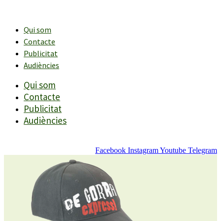
Vés
al
contingut
Qui som
Contacte
Publicitat
Audiències
Qui som
Contacte
Publicitat
Audiències
Facebook
Instagram
Youtube
Telegram