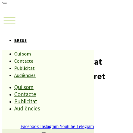
BREUS
Qui som
l’escolania de Montserrat
Contacte
Publicitat
oferirà un concert a Lloret
Audiències
Qui som
Compartiu aquesta història
Contacte
Publicitat
Audiències
REDACCIÓ
26 NOVEMBRE, 2015
Facebook
Instagram
Youtube
Telegram