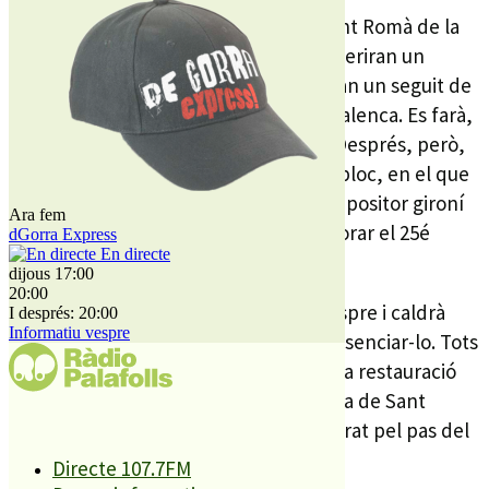
Serà demà al vespre a l’església de Sant Romà de la
població. Els alumnes de l’escolania oferiran un
repertori variat. D’una banda mostraran un seguit de
cançons propies de la temporada nadalenca. Es farà,
doncs, un concert de Nadal avançat. Després, però,
l’espectacle comptarà amb un segon bloc, en el que
els escolanets cantaran obres del compositor gironí
Ara fem
Francesc Civil Castellví, per commemorar el 25é
dGorra Express
En directe
aniversari de la seva mort.
dijous 17:00
20:00
El concert començarà a les 21h del vespre i caldrà
I després: 20:00
Informatiu vespre
pagar una entrada de 20 euros per presenciar-lo. Tots
els fonts recaptats aniran destinats a la restauració
de l’antic orgue parroquial de l’església de Sant
Romà, que ara mateix es troba deteriorat pel pas del
temps.
Directe 107.7FM