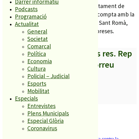
Darrer informatiu
L’espectacle està organitzat per l’Ajuntament de
Podcasts
Lloret i el Club Marina Casinet. A més, compta amb la
Programació
col·laboració de la pròpia Parròquia de Sant Romà,
Actualitat
així com de diferents fundacions i empreses.
General
Societat
Comarcal
A partir d’ara no et perdis res. Rep
Política
Economia
els titulars al teu correu
Cultura
Policial – Judicial
Esports
Mobilitat
Especials
SUBSCRIURE’M
Entrevistes
És tendència ara
Plens Municipals
Especial Glòria
1
Coronavirus
ESPORTS CAP DE SETMANA
2
Els veïns de Palafolls refermen la seva lluita contra la