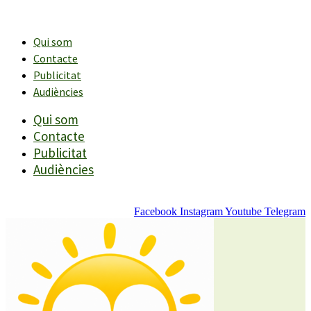
Vés
al
contingut
Qui som
Contacte
Publicitat
Audiències
Qui som
Contacte
Publicitat
Audiències
Facebook
Instagram
Youtube
Telegram