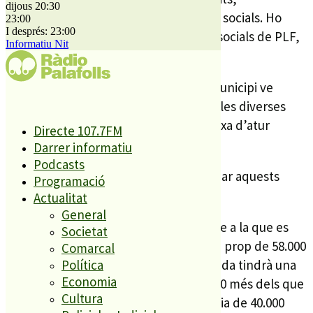
dijous 20:30
prioritàriament, a la partida de serveis socials. Ho
23:00
I després: 23:00
explica la regidora d’hisenda i serveis socials de PLF,
Informatiu Nit
Dolors Agüera.
La quantitat de diners que rep cada municipi ve
determinat per la població que tenen les diverses
localitats, la renda bruta familiar i la taxa d’atur
Directe 107.7FM
registrada a cada població.
Darrer informatiu
Podcasts
Ara el consistori estudiarà a què destinar aquests
Programació
26.700€.
Actualitat
General
La població de la zona de l’Alt Maresme a la que es
Societat
destinaran més diners és Pineda (amb prop de 58.000
Comarcal
euros). Malgrat de Mar, per la seva banda tindrà una
Política
Economia
atribució de prop de 43.000 euros, 1.000 més dels que
Cultura
rebrà Calella. Tordera rebrà una quantia de 40.000