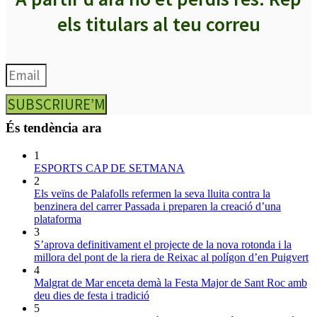
els titulars al teu correu
SUBSCRIURE’M
És tendència ara
1
ESPORTS CAP DE SETMANA
2
Els veïns de Palafolls refermen la seva lluita contra la
benzinera del carrer Passada i preparen la creació d’una
plataforma
3
S’aprova definitivament el projecte de la nova rotonda i la
millora del pont de la riera de Reixac al polígon d’en Puigvert
4
Malgrat de Mar enceta demà la Festa Major de Sant Roc amb
deu dies de festa i tradició
5