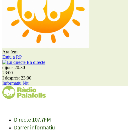
Ara fem
Estiu a RP
En directe
dijous 20:30
23:00
I després: 23:00
Informatiu Nit
Directe 107.7FM
Darrer informatiu