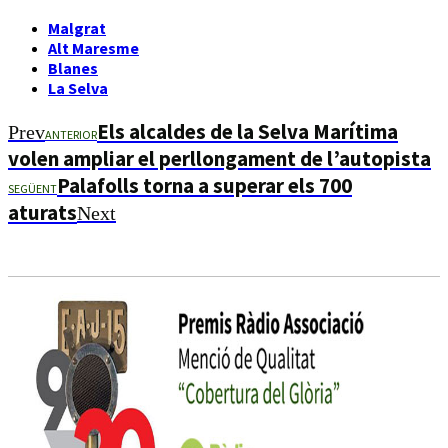
Malgrat
Alt Maresme
Blanes
La Selva
Els alcaldes de la Selva Marítima
Prev
ANTERIOR
volen ampliar el perllongament de l’autopista
Palafolls torna a superar els 700
SEGÜENT
aturats
Next