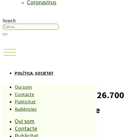
Coronavirus
Search
POLÍTICA
,
SOCIETAT
Qui som
Palafolls rebrà prop de 26.700
Contacte
Publicitat
euros de la Diputació de
Audiències
Qui som
Barcelona
Contacte
Publicitat