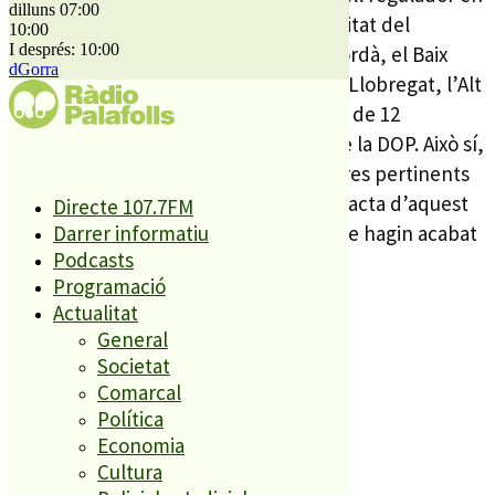
dilluns 07:00
aquesta reunió, es vol incloure la totalitat del
10:00
I després: 10:00
Maresme i la Selva, així com l’Alt Empordà, el Baix
dGorra
Empordà, el Gironès, el Bages, el Baix Llobregat, l’Alt
Camp, el Tarragonès i l’Anoia. Un total de 12
comarques que protegiran el segell de la DOP. Això sí,
el consell regulador prendrà les mostres pertinents
en cada territori per verificar que es tracta d’aquest
Directe 107.7FM
llegum, unes proves que es preveu que hagin acabat
Darrer informatiu
Podcasts
a primers de l’any vinent.
Programació
Actualitat
General
Societat
Comarcal
Política
Economia
Cultura