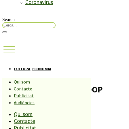
Coronavirus
Search
CULTURA
,
ECONOMIA
Qui som
Reunió per ampliar la DOP
Contacte
Publicitat
Mongeta del Ganxet
Audiències
Qui som
Compartiu aquesta història
Contacte
Publicitat