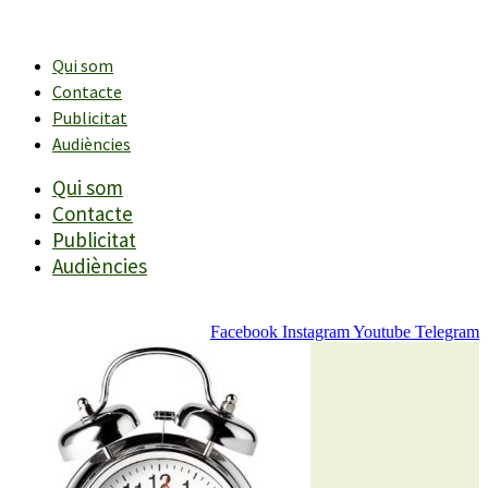
Vés
al
contingut
Qui som
Contacte
Publicitat
Audiències
Qui som
Contacte
Publicitat
Audiències
Facebook
Instagram
Youtube
Telegram