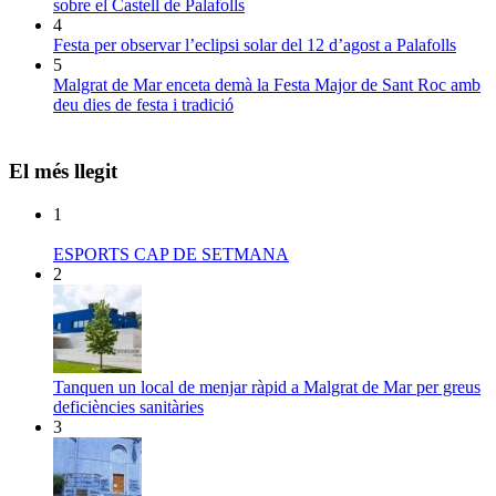
sobre el Castell de Palafolls
4
Festa per observar l’eclipsi solar del 12 d’agost a Palafolls
5
Malgrat de Mar enceta demà la Festa Major de Sant Roc amb
deu dies de festa i tradició
El més llegit
1
ESPORTS CAP DE SETMANA
2
Tanquen un local de menjar ràpid a Malgrat de Mar per greus
deficiències sanitàries
3