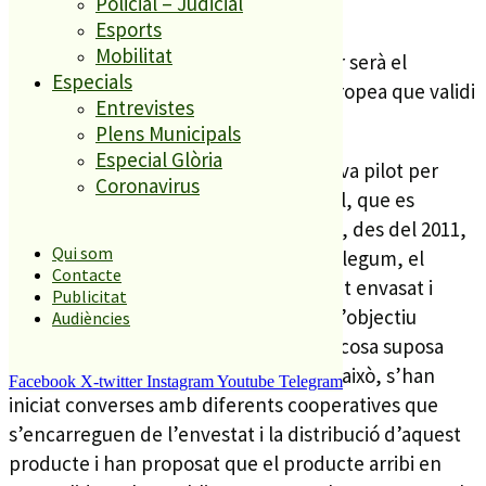
Policial – Judicial
Esports
Mobilitat
Aleshores, segons el consell regulador serà el
Especials
moment de proposar a la Comissió Europea que validi
Entrevistes
els canvis proposats.
Plens Municipals
Especial Glòria
D’altra banda, es vol impulsar una prova pilot per
Coronavirus
vendre la mongeta del ganxet a granel, que es
preveu que s’engegui en breus. De fet, des del 2011,
Qui som
any en què va néixer la DOP d’aquest llegum, el
Contacte
producte s’ha de vendre correctament envasat i
Publicitat
etiquetat i ara el consell regulador té l’objectiu
Audiències
d’ampliar els canals de venda, la qual cosa suposa
simplificar la distribució i la venta. Per això, s’han
Facebook
X-twitter
Instagram
Youtube
Telegram
iniciat converses amb diferents cooperatives que
s’encarreguen de l’envestat i la distribució d’aquest
producte i han proposat que el producte arribi en