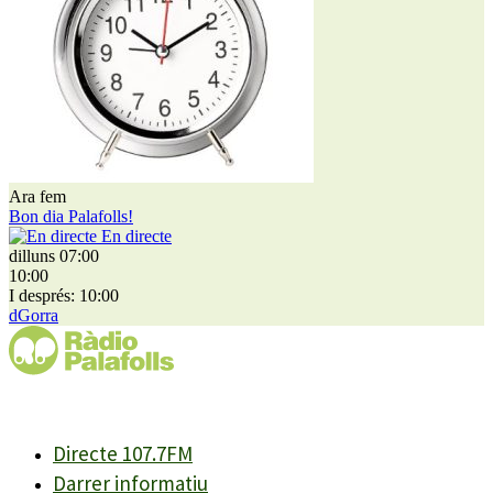
Ara fem
Bon dia Palafolls!
En directe
dilluns 07:00
10:00
I després: 10:00
dGorra
Directe 107.7FM
Darrer informatiu