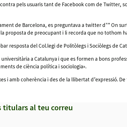
ontra pels usuaris tant de Facebook com de Twitter, sob
ment de Barcelona, es preguntava a twitter d’” On surt 
ca la proposta de preocupant i li recorda que no tothom h
ar resposta del Col.legi de Politòlegs i Sociòlegs de Ca
niversitària a Catalunya i que es formen a bons professi
ents de ciència política i sociologia».
s i amb coherència i des de la llibertat d’expressió. D
s titulars al teu correu