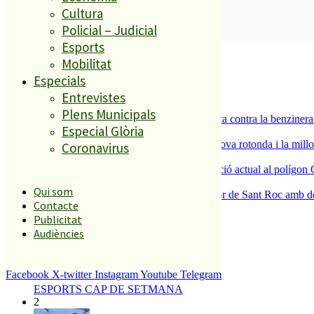
Cultura
SUBSCRIURE’M
Policial – Judicial
Esports
És tendència ara
Mobilitat
Especials
1
ESPORTS CAP DE SETMANA
Entrevistes
2
Plens Municipals
Els veïns de Palafolls refermen la seva lluita contra la benziner
Especial Glòria
3
S’aprova definitivament el projecte de la nova rotonda i la millo
Coronavirus
4
La Nau d’Entitats mantindrà la seva ubicació actual al polígon 
5
Qui som
Malgrat de Mar enceta demà la Festa Major de Sant Roc amb deu 
Contacte
Publicitat
Audiències
El més llegit
1
Facebook
X-twitter
Instagram
Youtube
Telegram
ESPORTS CAP DE SETMANA
2