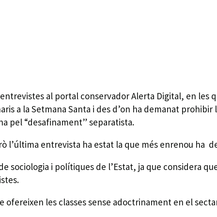
trevistes al portal conservador Alerta Digital, en les qu
naris a la Setmana Santa i des d’on ha demanat prohibir 
a pel “desafinament” separatista.
erò l’última entrevista ha estat la que més enrenou ha d
ociologia i polítiques de l’Estat, ja que considera que
stes.
ofereixen les classes sense adoctrinament en el sectari