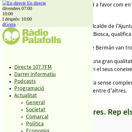
En directe
La informació ha estat comentada tant a favor com en c
divendres 07:00
se’n fessin ressò.
10:00
I després: 10:00
dGorra
Per exemple, Jaume Asens, tinent d’alcalde de l’Ajunta
la 3a tinent d’alcalde de Pineda, Silvia Biosca, qualifi
Ahir mateix les últimes declaracions de Bermán van trob
En un comunicat asseguren que hi ha una gran qualitat u
Directe 107.7FM
a Bermán a estudiar per» aprofundir en el seus coneixem
Darrer informatiu
Podcasts
Bermán es defensa i assegura que parla sense complexe
Programació
l’exregidor del PP a Lleida Xema Solé, entre d’altres.
Actualitat
General
Societat
A partir d’ara no et perdis res. Rep el
Comarcal
Política
Economia