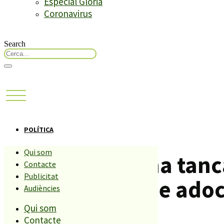
Especial Glòria
Coronavirus
Search
POLÍTICA
Qui som
Bermán demana tancar
Contacte
Publicitat
perquè creu que adoc
Audiències
Qui som
Contacte
Compartiu aquesta història