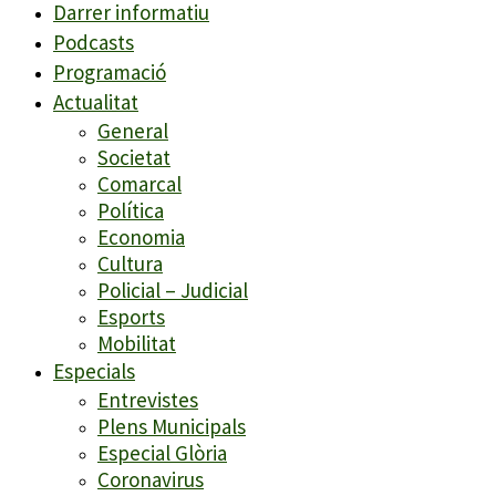
Darrer informatiu
Podcasts
Programació
Actualitat
General
Societat
Comarcal
Política
Economia
Cultura
Policial – Judicial
Esports
Mobilitat
Especials
Entrevistes
Plens Municipals
Especial Glòria
Coronavirus