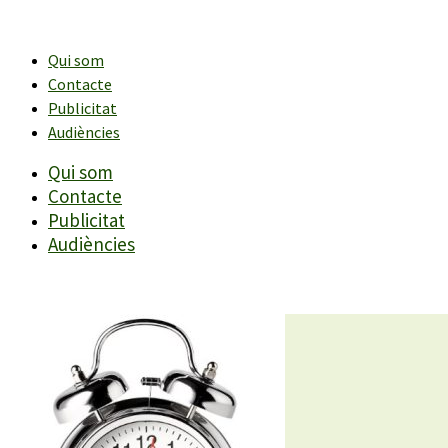
Vés
al
contingut
Qui som
Contacte
Publicitat
Audiències
Qui som
Contacte
Publicitat
Audiències