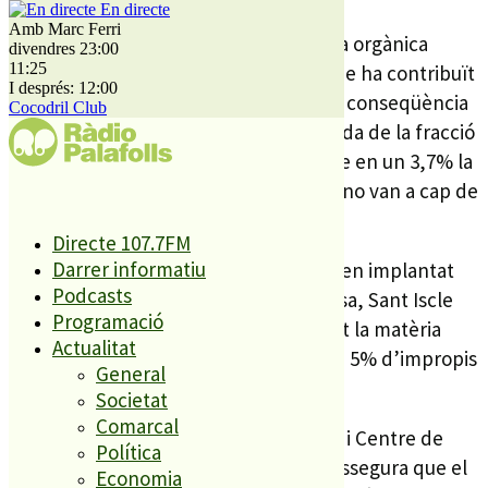
En directe
Amb Marc Ferri
De fet, és la implantació de la recollida orgànica
divendres 23:00
11:25
domiciliària en aquests municipis el que ha contribuït
I després: 12:00
a aquest significatiu increment. Com a conseqüència
Cocodril Club
directa d’aquest augment de la recollida de la fracció
d’orgànica, durant el 2015, va reduir-se en un 3,7% la
fracció resta. Tots aquells residus que no van a cap de
les fraccions de la recollida selectiva.
Directe 107.7FM
Darrer informatiu
En quant a altres municipis que ja tenien implantat
Podcasts
aquest sistema de recollida de la brossa, Sant Iscle
Programació
de Vallalta i Dosrius els que han recollit la matèria
Actualitat
orgànica més “pura”, amb menys d’un 5% d’impropis
General
en aquests municipis.
Societat
Comarcal
Malgrat els bons resultats, el Consorci i Centre de
Política
Valorització de Residus del Maresme assegura que el
Economia