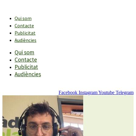
Vés
al
contingut
Qui som
Contacte
Publicitat
Audiències
Qui som
Contacte
Publicitat
Audiències
Facebook
Instagram
Youtube
Telegram