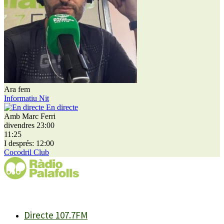
Ara fem
Informatiu Nit
En directe
Amb Marc Ferri
divendres 23:00
11:25
I després: 12:00
Cocodril Club
Directe 107.7FM