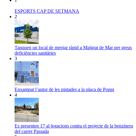
1
ESPORTS CAP DE SETMANA
2
Tanquen un local de menjar ràpid a Malgrat de Mar per greus
deficiències sanitàries
3
Enxampat l’autor de les pintades a la plaça de Poppi
4
Es presenten 17 al·legacions contra el projecte de la benzinera
del carrer Passada