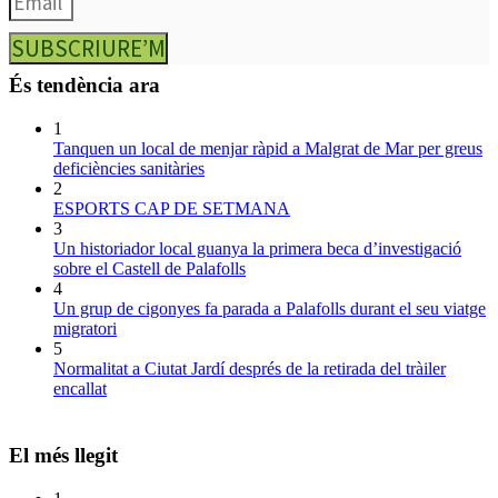
SUBSCRIURE’M
És tendència ara
1
Tanquen un local de menjar ràpid a Malgrat de Mar per greus
deficiències sanitàries
2
ESPORTS CAP DE SETMANA
3
Un historiador local guanya la primera beca d’investigació
sobre el Castell de Palafolls
4
Un grup de cigonyes fa parada a Palafolls durant el seu viatge
migratori
5
Normalitat a Ciutat Jardí després de la retirada del tràiler
encallat
El més llegit