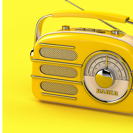
que investigui qui ha donat l’ordre de tapiar i segellar
amb ciment les claus de pas de l’aigua corrent en
alguns immobles on hi viuen famílies sense recursos
ocupant els pisos.
La formació recorda que per sobre la llei de pobresa
energètica hi ha les lleis internacionals i les polítiques
humanitàries.
Asseguren tenir comptabilitzades 18 famílies amb
menors que actualment viuen ocupant pisos sense
abastiment d’aigua perquè els han posat ciment a la
clau de pas. En tots els casos es tractaria de persones
que estan ocupant pisos per necessitat després de
ser desallotjades dels habitatges on residien perquè
no poden fer front al lloguer o la hipoteca.