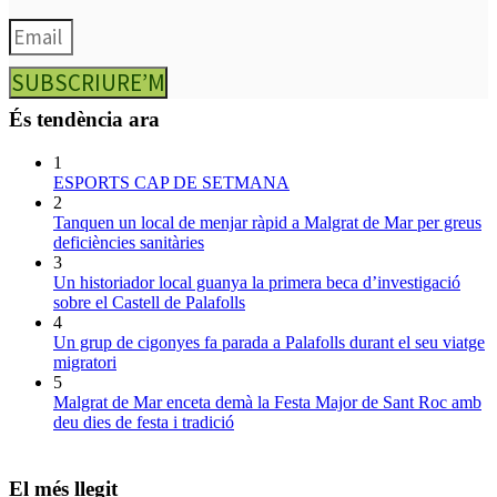
SUBSCRIURE’M
És tendència ara
1
ESPORTS CAP DE SETMANA
2
Tanquen un local de menjar ràpid a Malgrat de Mar per greus
deficiències sanitàries
3
Un historiador local guanya la primera beca d’investigació
sobre el Castell de Palafolls
4
Un grup de cigonyes fa parada a Palafolls durant el seu viatge
migratori
5
Malgrat de Mar enceta demà la Festa Major de Sant Roc amb
deu dies de festa i tradició
El més llegit