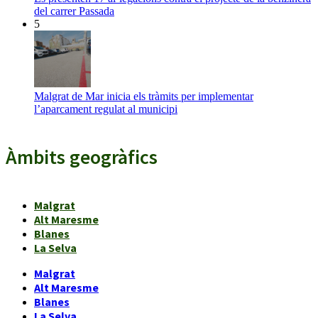
del carrer Passada
5
Malgrat de Mar inicia els tràmits per implementar
l’aparcament regulat al municipi
Àmbits geogràfics
Malgrat
Alt Maresme
Blanes
La Selva
Malgrat
Alt Maresme
Blanes
La Selva