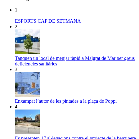
1
ESPORTS CAP DE SETMANA
2
Tanquen un local de menjar ràpid a Malgrat de Mar per greus
deficiències sanitàries
3
Enxampat l’autor de les pintades a la plaça de Poppi
4
Es presenten 17 al·legacions contra el projecte de la benzinera