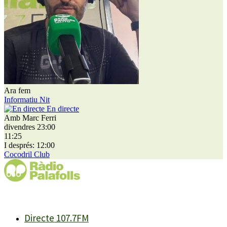
Ara fem
Informatiu Nit
En directe
Amb Marc Ferri
divendres 23:00
11:25
I després: 12:00
Cocodril Club
Directe 107.7FM