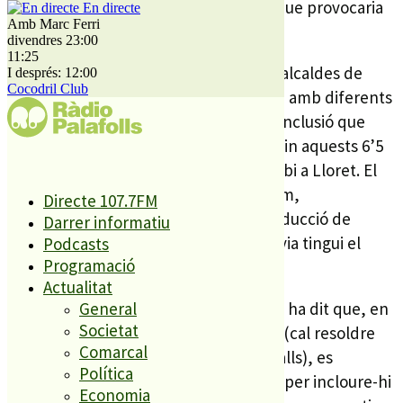
previst, és el fort impacte ambiental que provocaria
En directe
Amb Marc Ferri
aquesta carretera.
divendres 23:00
11:25
Rull ha explicat que ha parlat amb els alcaldes de
I després: 12:00
Cocodril Club
Lloret, Blanes, Tordera i Tossa i també amb diferents
actors del territori i assegura que la conclusió que
n’ha tret és que tothom vol que es facin aquests 6’5
kms perquè l’autopista de la costa arribi a Lloret. El
Conseller, però, va explicar que tothom,
Directe 107.7FM
especialment Blanes, reclama la introducció de
Darrer informatiu
mesures correctores perquè aquesta via tingui el
Podcasts
Programació
menor impacte en la zona.
Actualitat
El conseller de Territori i Sostenibilitat ha dit que, en
General
Societat
paral·lel a la fase final de la tramitació (cal resoldre
Comarcal
al·legacions, licitar i adjudicar els treballs), es
Política
redactarà un projecte complementari per incloure-hi
Economia