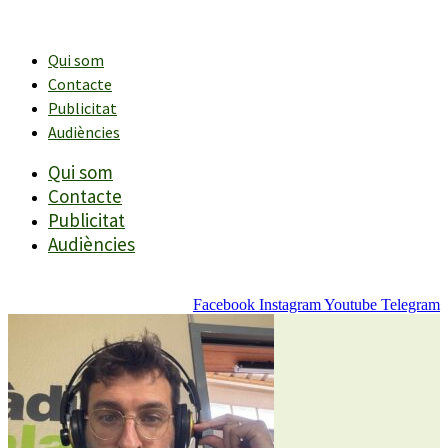
Vés
al
contingut
Qui som
Contacte
Publicitat
Audiències
Qui som
Contacte
Publicitat
Audiències
Facebook
Instagram
Youtube
Telegram