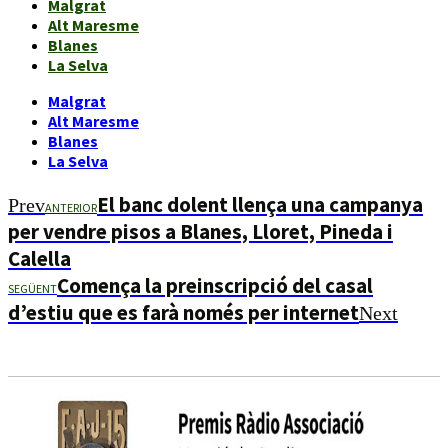
Malgrat
Alt Maresme
Blanes
La Selva
Malgrat
Alt Maresme
Blanes
La Selva
El banc dolent llença una campanya
Prev
ANTERIOR
per vendre pisos a Blanes, Lloret, Pineda i
Calella
Comença la preinscripció del casal
SEGÜENT
d’estiu que es farà només per internet
Next