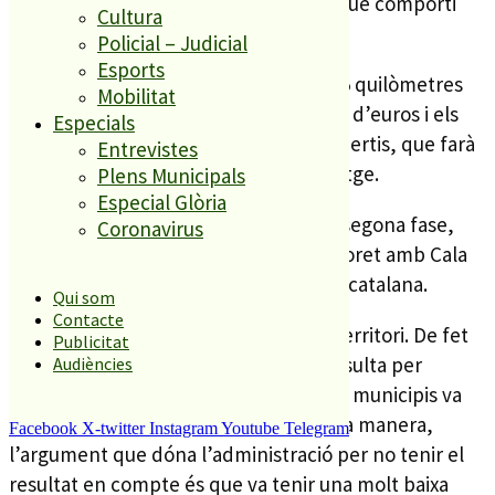
aquestes mesures i que el sobrecost que comporti
Cultura
l’assumirà l’administració catalana.
Policial – Judicial
Esports
La fase principal de l’obra, aquests 6’5 quilòmetres
Mobilitat
entre Blanes i Lloret costen 71 milions d’euros i els
Especials
paga la concessionària d’autopistes Abertis, que farà
Entrevistes
una carretera de 3 carrils lliure de peatge.
Plens Municipals
Especial Glòria
De cara a 2018 es tirarà endavant una segona fase,
Coronavirus
una circumval·lació que connectarà Lloret amb Cala
Canyelles i que pagarà l’administració catalana.
Qui som
Contacte
L’obra ha despertat forta oposició al territori. De fet
Publicitat
Blanes i Lloret van organitzar una consulta per
Audiències
conèixer l’opinió dels veïns. En els dos municipis va
guanyar el NO a la prolongació. De tota manera,
Facebook
X-twitter
Instagram
Youtube
Telegram
l’argument que dóna l’administració per no tenir el
resultat en compte és que va tenir una molt baixa