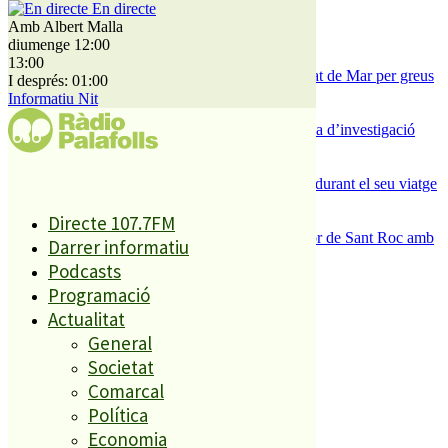
En directe
1
Amb Albert Malla
ESPORTS CAP DE SETMANA
diumenge 12:00
2
13:00
Tanquen un local de menjar ràpid a Malgrat de Mar per greus
I després: 01:00
deficiències sanitàries
Informatiu Nit
3
Un historiador local guanya la primera beca d’investigació
sobre el Castell de Palafolls
4
Un grup de cigonyes fa parada a Palafolls durant el seu viatge
migratori
5
Directe 107.7FM
Malgrat de Mar enceta demà la Festa Major de Sant Roc amb
Darrer informatiu
deu dies de festa i tradició
Podcasts
Programació
El més llegit
Actualitat
General
1
Societat
Comarcal
ESPORTS CAP DE SETMANA
2
Política
Economia