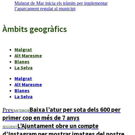
Malgrat de Mar inicia els tràmits per implementar
l’aparcament regulat al municipi
Àmbits geogràfics
Malgrat
Alt Maresme
Blanes
La Selva
Malgrat
Alt Maresme
Blanes
La Selva
Baixa l’atur per sota dels 600 per
Prev
ANTERIOR
primer cop en més de 7 anys
L’Ajuntament obre un compte
SEGÜENT
d’Instagram per mostrar imatges del nostre