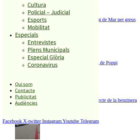
Cultura
Policial – Judicial
Esports
Tanquen un local de menjar ràpid a Malgrat de Mar per greus
deficiències sanitàries
Mobilitat
3
Especials
Entrevistes
Plens Municipals
Especial Glòria
Enxampat l’autor de les pintades a la plaça de Poppi
Coronavirus
4
Qui som
Contacte
Publicitat
Es presenten 17 al·legacions contra el projecte de la benzinera
Audiències
del carrer Passada
5
Facebook
X-twitter
Instagram
Youtube
Telegram