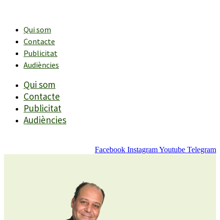
Vés
al
contingut
Qui som
Contacte
Publicitat
Audiències
Qui som
Contacte
Publicitat
Audiències
Facebook
Instagram
Youtube
Telegram