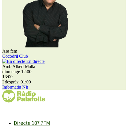
Ara fem
Cocodril Club
En directe
Amb Albert Malla
diumenge 12:00
13:00
I després: 01:00
Informatiu Nit
Directe 107.7FM