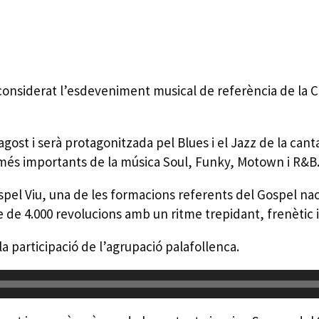
, considerat l’esdeveniment musical de referència de la
d’agost i serà protagonitzada pel Blues i el Jazz de la c
 més importants de la música Soul, Funky, Motown i R&B
ospel Viu, una de les formacions referents del Gospel na
 de 4.000 revolucions amb un ritme trepidant, frenètic i
la participació de l’agrupació palafollenca.