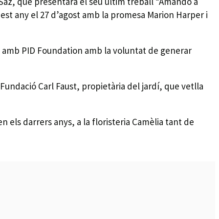
l Saz, que presentarà el seu últim treball “Amando a
tecles
est any el 27 d’agost amb la promesa Marion Harper i
de
fletxa
ció amb PID Foundation amb la voluntat de generar
cap
amunt/c
avall
undació Carl Faust, propietària del jardí, que vetlla
per
a
incremen
en els darrers anys, a la floristeria Camèlia tant de
o
disminui
el
volum.