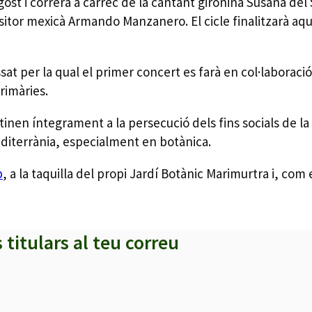
’agost i correrà a càrrec de la cantant gironina Susana de
itor mexicà Armando Manzanero. El cicle finalitzarà aqu
sat per la qual el primer concert es farà en col·labora
rimàries.
nen íntegrament a la persecució dels fins socials de la F
editerrània, especialment en botànica.
b
, a la taquilla del propi Jardí Botànic Marimurtra i, com 
s titulars al teu correu