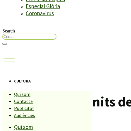
Especial Glòria
Coronavirus
Search
CULTURA
Qui som
El festival “Les nits
Contacte
Publicitat
Audiències
Compartiu aquesta història
Qui som