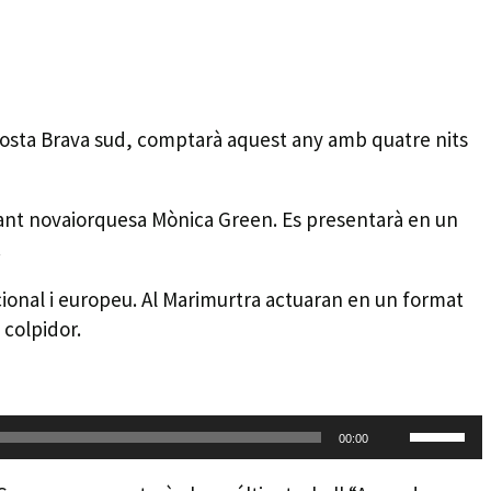
 Costa Brava sud, comptarà aquest any amb quatre nits
antant novaiorquesa Mònica Green. Es presentarà en un
.
cional i europeu. Al Marimurtra actuaran en un format
 colpidor.
Feu
00:00
servir
les