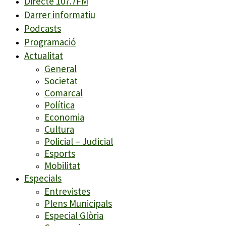
Directe 107.7FM
Darrer informatiu
Podcasts
Programació
Actualitat
General
Societat
Comarcal
Política
Economia
Cultura
Policial – Judicial
Esports
Mobilitat
Especials
Entrevistes
Plens Municipals
Especial Glòria