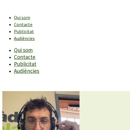
Vés
al
contingut
Qui som
Contacte
Publicitat
Audiències
Qui som
Contacte
Publicitat
Audiències