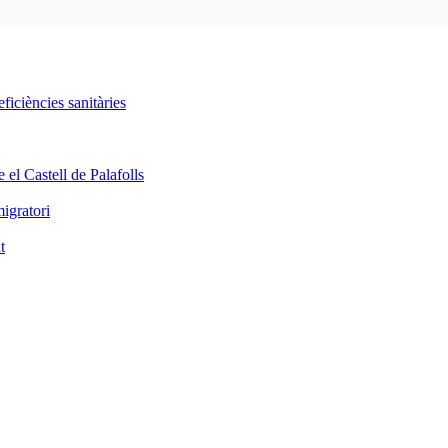
iciències sanitàries
 el Castell de Palafolls
igratori
t