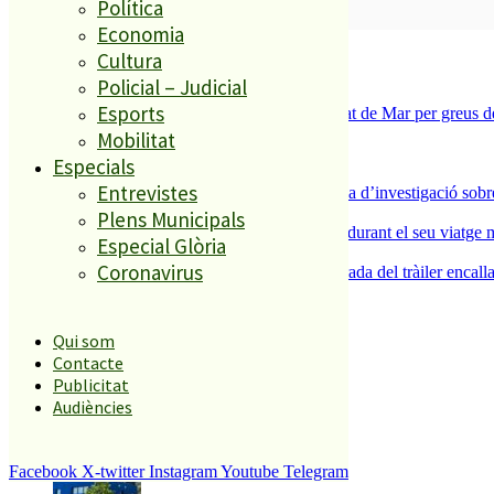
Política
SUBSCRIURE’M
Economia
És tendència ara
Cultura
Policial – Judicial
1
Esports
Tanquen un local de menjar ràpid a Malgrat de Mar per greus def
2
Mobilitat
ESPORTS CAP DE SETMANA
Especials
3
Entrevistes
Un historiador local guanya la primera beca d’investigació sobre
4
Plens Municipals
Un grup de cigonyes fa parada a Palafolls durant el seu viatge m
Especial Glòria
5
Coronavirus
Normalitat a Ciutat Jardí després de la retirada del tràiler encalla
El més llegit
Qui som
Contacte
1
Publicitat
Audiències
ESPORTS CAP DE SETMANA
2
Facebook
X-twitter
Instagram
Youtube
Telegram