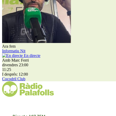
Ara fem
Informatiu Nit
En directe
Amb Marc Ferri
divendres 23:00
11:25
I després: 12:00
Cocodril Club