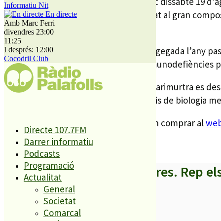
La tercera sessió del festival tindrà lloc dissabte 19 d
Informatiu Nit
Manzanero”, un disc de boleros dedicat al gran compos
En directe
Amb Marc Ferri
el seu àlbum debut “Cotton Candy”.
divendres 23:00
11:25
Es continua també amb la iniciativa engegada l’any pas
I després: 12:00
Cocodril Club
recursos per la investigació de les immunodefiències p
Els beneficis que genera Les Nits de Marimurtra es desti
per la protecció i el foment dels estudis de biologia m
Les entrades pels concerts ja es poden comprar al
we
Directe 107.7FM
Blanes com de Lloret.
Darrer informatiu
Podcasts
Programació
A partir d’ara no et perdis res. Rep el
Actualitat
General
Societat
Comarcal