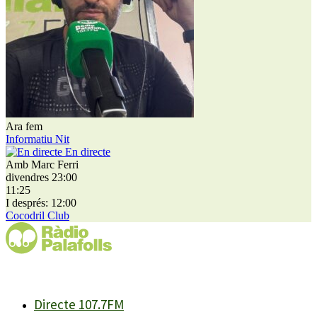
Ara fem
Informatiu Nit
En directe
Amb Marc Ferri
divendres 23:00
11:25
I després: 12:00
Cocodril Club
Directe 107.7FM