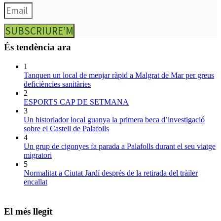
SUBSCRIURE’M
És tendència ara
1
Tanquen un local de menjar ràpid a Malgrat de Mar per greus
deficiències sanitàries
2
ESPORTS CAP DE SETMANA
3
Un historiador local guanya la primera beca d’investigació
sobre el Castell de Palafolls
4
Un grup de cigonyes fa parada a Palafolls durant el seu viatge
migratori
5
Normalitat a Ciutat Jardí després de la retirada del tràiler
encallat
El més llegit