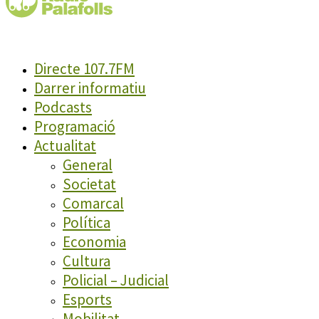
Directe 107.7FM
Darrer informatiu
Podcasts
Programació
Actualitat
General
Societat
Comarcal
Política
Economia
Cultura
Policial – Judicial
Esports
Mobilitat