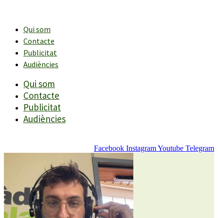
Vés
al
contingut
Qui som
Contacte
Publicitat
Audiències
Qui som
Contacte
Publicitat
Audiències
Facebook
Instagram
Youtube
Telegram