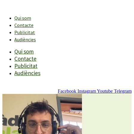
Vés
al
contingut
Qui som
Contacte
Publicitat
Audiències
Qui som
Contacte
Publicitat
Audiències
Facebook
Instagram
Youtube
Telegram