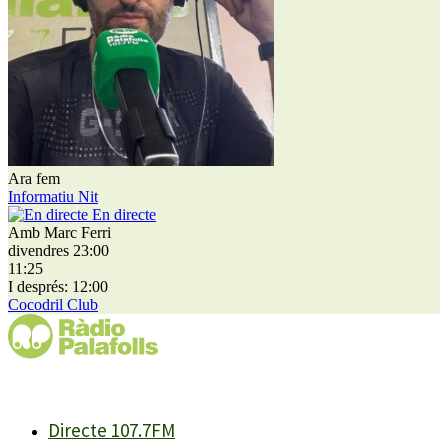
Ara fem
Informatiu Nit
En directe
Amb Marc Ferri
divendres 23:00
11:25
I després: 12:00
Cocodril Club
Directe 107.7FM