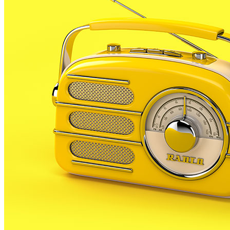
Ciutadana, un projecte amb l’objectiu d’acostar la
ciència a la ciutadania i que aquesta s’impliqui en
tasques d’investigació científica, com per exemple
compartir mètode o recol·lectar dades i resultats.
La idea, segons el consistori malgratenc, és
transmetre hàbits i actituds responsables i
sensibilització en el patrimoni local.
Tot plegat girarà entorn a un animal relacionat amb
el municipi, com són els ratpenats, i comptarà amb la
formació sobre la metodologia científica que cal
utilitzar per estudiar-los.
Des d’ahir i fins el proper divendres, els participants
a la iniciativa realitzen un total de 20 hores teòriques i
pràctiques, de les 7 a les 11 del vespre, a la sala de