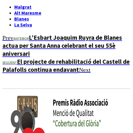
Malgrat
Alt Maresme
Blanes
La Selva
L’Esbart Joaquim Ruyra de Blanes
Prev
ANTERIOR
actua per Santa Anna celebrant el seu 55è
aniversari
El projecte de rehabilitació del Castell de
SEGÜENT
Palafolls continua endavant
Next