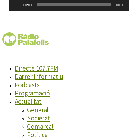
Reproductor
00:00
00:00
d'àudio
Directe 107.7FM
Darrer informatiu
Podcasts
Programació
Actualitat
General
Societat
Comarcal
Política