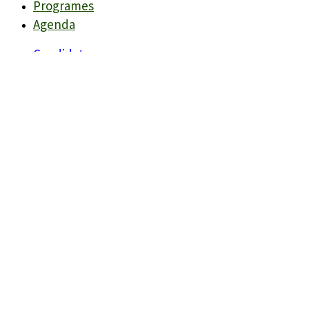
Programes
Agenda
Candidats
Llistes
Darreres Notícies
Programes
Agenda