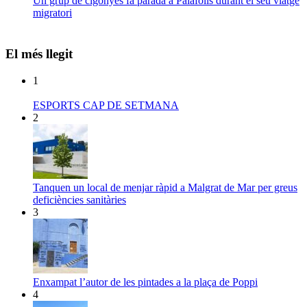
Un grup de cigonyes fa parada a Palafolls durant el seu viatge
migratori
El més llegit
1
ESPORTS CAP DE SETMANA
2
Tanquen un local de menjar ràpid a Malgrat de Mar per greus
deficiències sanitàries
3
Enxampat l’autor de les pintades a la plaça de Poppi
4