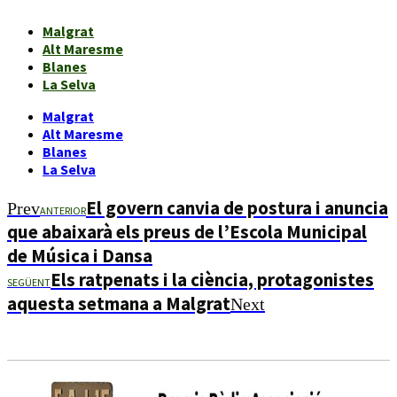
Malgrat
Alt Maresme
Blanes
La Selva
Malgrat
Alt Maresme
Blanes
La Selva
El govern canvia de postura i anuncia
Prev
ANTERIOR
que abaixarà els preus de l’Escola Municipal
de Música i Dansa
Els ratpenats i la ciència, protagonistes
SEGÜENT
aquesta setmana a Malgrat
Next