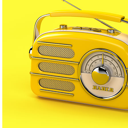
l’hora de participar en la Fetsa Major de Santa Anna
és l’Esbart Joaquim Ruyra, que cada any té el focus
d’atenció del programa de festes en almenys dues
ocasions.
Aquest 2018, però, és especial per l’esbart coincideix
amb una data molt assenyalada per a l’entitat, ja que
està de celebració del seu 55è aniversari de vida.
Aquesta efemèride ha portat a l’esbart a celebrar al
llarg dels darrers mesos diversos espectacles
commemoratius.
Ahir al vespre, la plaça dels Dies Feiners va ser
l’escenari d’un espectacle farcit de danses catalanes,
com el Ball del Roser de Gombrèn, les Majorales
d’Horta de Sant Joan o el conegut Ball del Mortitxol,
entre moltes d’altres.