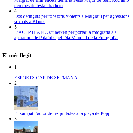
Malgrat de Mar enceta demà la Festa Major de Sant Roc amb
deu dies de festa i tradició
4
Dos detinguts per robatoris violents a Malgrat i per agressions
sexuals a Blanes
5
L’ACEP i l’AFIC s’uneixen per portar la fotografia als
aparadors de Palafolls pel Dia Mundial de la Fotografia
El més llegit
1
ESPORTS CAP DE SETMANA
2
Enxampat l’autor de les pintades a la plaça de Poppi
3