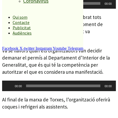
Coronavirus
Reproductor
00:00
00:00
d'àudio
Una marxa que, malgrat haver-se celebrat tots
Qui som
Contacte
aquests anys, va tenir també el seu moment de
Publicitat
polèmica quan l’any 2015 l’Ajuntament va
Audiències
desautoritzar-ne la celebració.
Facebook
X-twitter
Instagram
Youtube
Telegram
Va se llavors quan els organitzadors van decidir
demanar el permís al Departament d’Interior de la
Generalitat, que és qui té la competència per
autoritzar el que es considera una manifestació.
Reproductor
00:00
00:00
d'àudio
Al final de la marxa de Torxes, l’organització oferirà
coques i refrigeri als assistents.