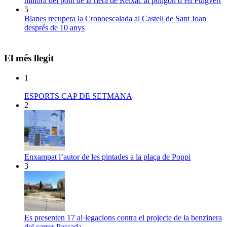
millora del pont de la riera de Reixac al polígon d’en Puigvert
5
Blanes recupera la Cronoescalada al Castell de Sant Joan
després de 10 anys
El més llegit
1
ESPORTS CAP DE SETMANA
2
Enxampat l’autor de les pintades a la plaça de Poppi
3
Es presenten 17 al·legacions contra el projecte de la benzinera
del carrer Passada