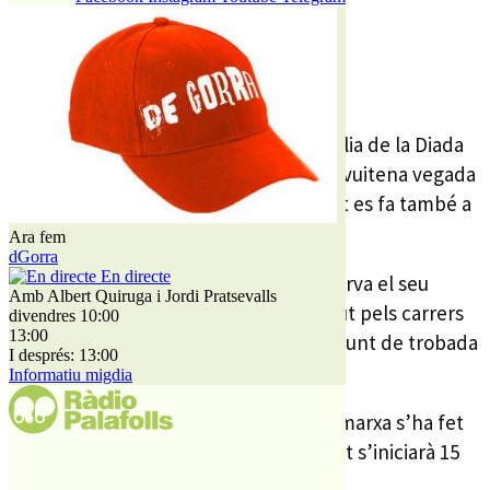
REDACCIÓ
4 SETEMBRE, 2018
Serà, com sempre, el vespre de la vigília de la Diada
de l’11 de setembre, i s’organitza per vuitena vegada
al nostre municipi, com paral·lelament es fa també a
d’altres localitats catalanes.
Ara fem
dGorra
En directe
Per l’edició d’enguany, la marxa conserva el seu
Amb Albert Quiruga i Jordi Pratsevalls
format de cada any, amb un recorregut pels carrers
divendres 10:00
13:00
del centre de Palafolls, tenint com a punt de trobada
I després: 13:00
la Glorieta del Doctor Torner.
Informatiu migdia
La convocatòria pels participants a la marxa s’ha fet
aquest any a 3 quarts de 10, i tot plegat s’iniciarà 15
minuts més tard.