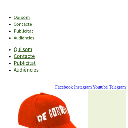
Vés
al
contingut
Qui som
Contacte
Publicitat
Audiències
Qui som
Contacte
Publicitat
Audiències
Facebook
Instagram
Youtube
Telegram