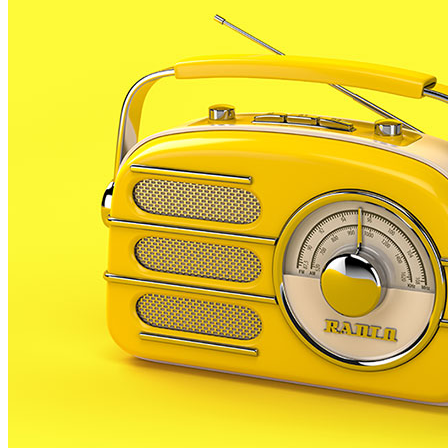
El consistori palafollenc ha convocat per demà dimecres
urbanístic.
Segons han informat fonts municipals, un dels punts, el
Mas Roquet. Aquesta reorganització ha de permetre, entr
El ple també debatrà l’aprovació de la modificació del 
Per últim, la sessió extraordinària de demà inclou tamb
formació republicana ja ha presentat en altres consisto
El ple de demà reprendrà el caràcter presencial de le
arran de la Covid-19. La sessió començarà a les 7 del v
A partir d’ara no et perdis res. Rep el