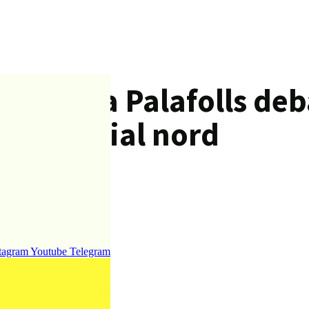
de demà a Palafolls de
 industrial nord
tagram
Youtube
Telegram