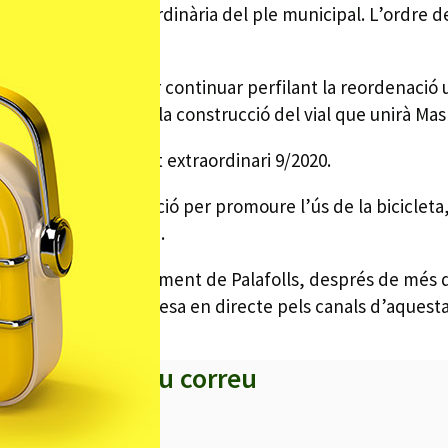
 una sessió extraordinària del ple municipal. L’ordre de
 segon, servirà per continuar perfilant la reordenació u
e altres, facilitar la construcció del vial que unirà Ma
pressupost de crèdit extraordinari 9/2020.
é el debat de la moció per promoure l’ús de la bicicleta
ris de l’Alt Maresme.
s sessions de l’Ajuntament de Palafolls, després de mé
espre i serà retransmesa en directe pels canals d’aquest
s titulars al teu correu