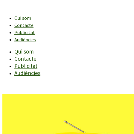
Vés
al
contingut
Qui som
Contacte
Publicitat
Audiències
Qui som
Contacte
Publicitat
Audiències