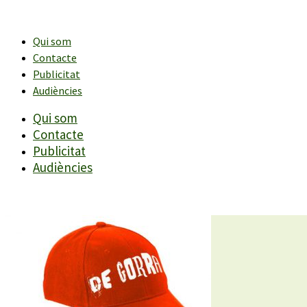
Vés
al
contingut
Qui som
Contacte
Publicitat
Audiències
Qui som
Contacte
Publicitat
Audiències