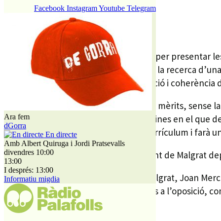
Facebook
Instagram
Youtube
Telegram
REDACCIÓ
10 JULIOL, 2020
Aquesta setmana ha acabat el termini per presentar les 
que introdueix el govern malgratenc a la recerca d’una
l’Ajuntament, vetllant per la coordinació i coherència d
El procés de selecció és un concurs de mèrits, sense l
Ara fem
presentin un treball d’almenys 30 pàgines en el que de
dGorra
tribunal, que també valorarà el seu currículum i farà un
En directe
Amb Albert Quiruga i Jordi Pratsevalls
divendres 10:00
El nou director General de l’Ajuntament de Malgrat dep
13:00
I després: 13:00
En una entrevista a RP, l’alcalde de Malgrat, Joan Merc
Informatiu migdia
càrrec directiu. Altres grups municipals a l’oposició, c
el casal d’estiu municipal.