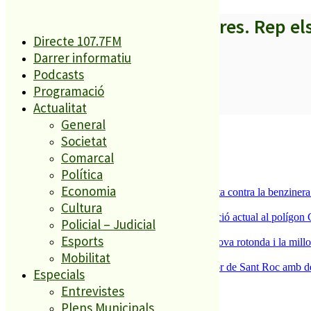
A partir d’ara no et perdis res. Rep el
Directe 107.7FM
Darrer informatiu
Podcasts
Programació
SUBSCRIURE’M
Actualitat
General
És tendència ara
Societat
1
Comarcal
ESPORTS CAP DE SETMANA
Política
2
Economia
Els veïns de Palafolls refermen la seva lluita contra la benziner
3
Cultura
La Nau d’Entitats mantindrà la seva ubicació actual al polígon 
Policial – Judicial
4
Esports
S’aprova definitivament el projecte de la nova rotonda i la millo
5
Mobilitat
Malgrat de Mar enceta demà la Festa Major de Sant Roc amb deu 
Especials
Entrevistes
Plens Municipals
El més llegit