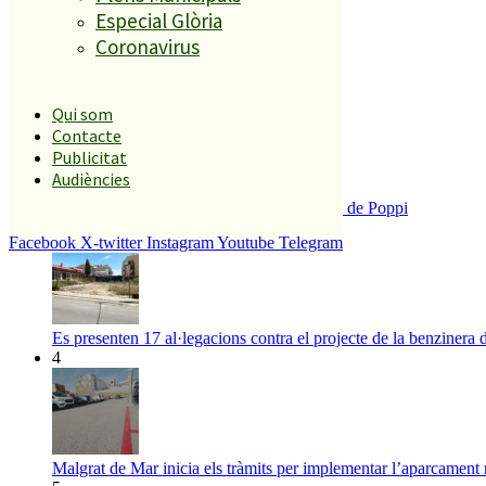
Especial Glòria
1
Coronavirus
ESPORTS CAP DE SETMANA
2
Qui som
Contacte
Publicitat
Audiències
Enxampat l’autor de les pintades a la plaça de Poppi
3
Facebook
X-twitter
Instagram
Youtube
Telegram
Es presenten 17 al·legacions contra el projecte de la benzinera 
4
Malgrat de Mar inicia els tràmits per implementar l’aparcament 