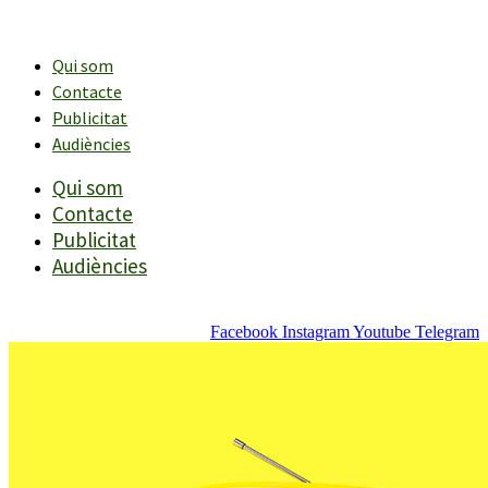
Vés
al
contingut
Qui som
Contacte
Publicitat
Audiències
Qui som
Contacte
Publicitat
Audiències
Facebook
Instagram
Youtube
Telegram