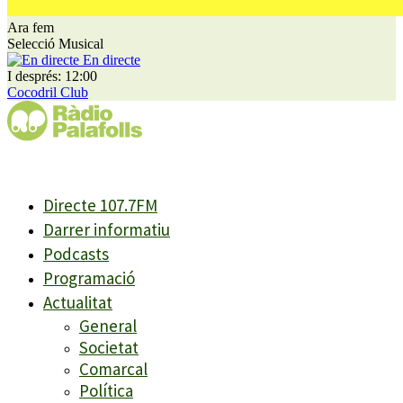
Ara fem
Selecció Musical
En directe
I després: 12:00
Cocodril Club
Directe 107.7FM
Darrer informatiu
Podcasts
Programació
Actualitat
General
Societat
Comarcal
Política