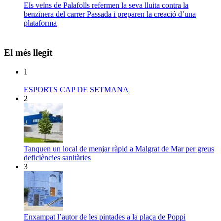
Els veïns de Palafolls refermen la seva lluita contra la
benzinera del carrer Passada i preparen la creació d’una
plataforma
El més llegit
1
ESPORTS CAP DE SETMANA
2
Tanquen un local de menjar ràpid a Malgrat de Mar per greus
deficiències sanitàries
3
Enxampat l’autor de les pintades a la plaça de Poppi