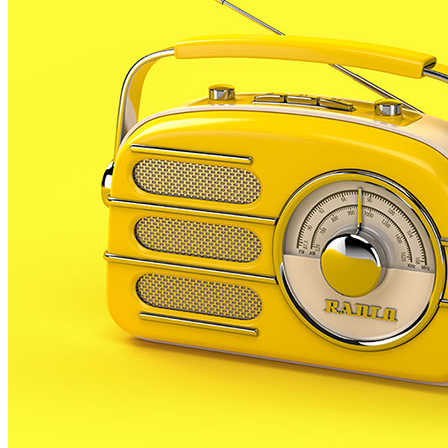
El coronavirus ja fa mesos que està obligant a la
suspensió de moltes de les activitats previstes a
nivell cultural al territori, i que tampoc aquest estiu
es podran celebrar amb normalitat. Mentre que unes
s’han pogut
readaptar i programar igualment a
l’actual calendari, d’altres han acabat caient de
l’agenda. Aquest darrer és el cas de la fira
d’atraccions de Sant Roc de Malgrat, que
l’ajuntament del municipi ha acabat suspenent a
causa de la pandèmia del coronavirus.
Segons asseguren des de la regidoria de Fires, s’ha
intentat programar la celebració de la fira fins a
l’últim moment, per «intentar donar normalitat» en
el moment actual i perquè els més petits i joves
tinguessin un espai d’esbarjo. El regidor responsable