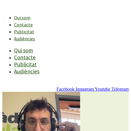
Vés
al
contingut
Qui som
Contacte
Publicitat
Audiències
Qui som
Contacte
Publicitat
Audiències
Facebook
Instagram
Youtube
Telegram