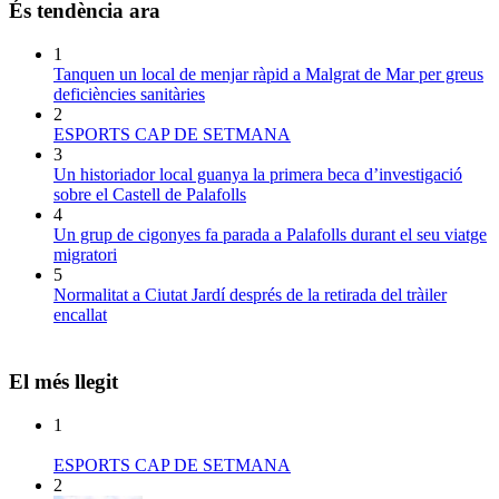
És tendència ara
1
Tanquen un local de menjar ràpid a Malgrat de Mar per greus
deficiències sanitàries
2
ESPORTS CAP DE SETMANA
3
Un historiador local guanya la primera beca d’investigació
sobre el Castell de Palafolls
4
Un grup de cigonyes fa parada a Palafolls durant el seu viatge
migratori
5
Normalitat a Ciutat Jardí després de la retirada del tràiler
encallat
El més llegit
1
ESPORTS CAP DE SETMANA
2