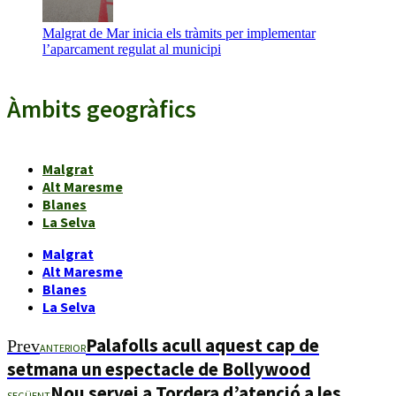
Malgrat de Mar inicia els tràmits per implementar
l’aparcament regulat al municipi
Àmbits geogràfics
Malgrat
Alt Maresme
Blanes
La Selva
Malgrat
Alt Maresme
Blanes
La Selva
Palafolls acull aquest cap de
Prev
ANTERIOR
setmana un espectacle de Bollywood
Nou servei a Tordera d’atenció a les
SEGÜENT