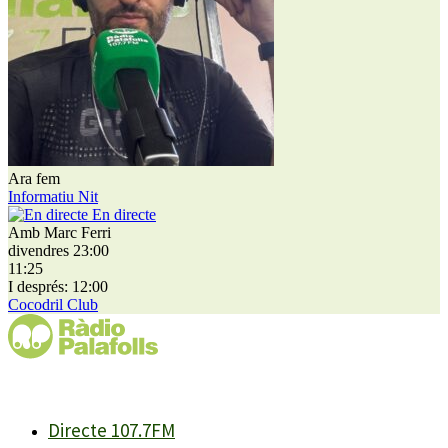
Ara fem
Informatiu Nit
En directe
Amb Marc Ferri
divendres 23:00
11:25
I després: 12:00
Cocodril Club
Directe 107.7FM