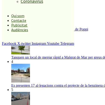
Coronavirus
ESPORTS CAP DE SETMANA
2
Qui som
Contacte
Publicitat
Enxampat l’autor de les pintades a la plaça de Poppi
Audiències
3
Facebook
X-twitter
Instagram
Youtube
Telegram
Tanquen un local de menjar ràpid a Malgrat de Mar per greus def
4
Es presenten 17 al·legacions contra el projecte de la benzinera 
5