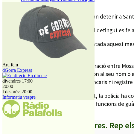
Dijous passat els Mossos d’Esquadra van detenir a San
Segons han explicat els Mossos avui, el detingut es fei
Va ser a través d’una denúncia presentada aquest mes 
documentació.
Arran de les investigacions i la col·laboració entre Mos
Ara fem
dGorra Express
temps havia contractat línies de telèfon al seu nom o 
En directe
detingut no disposava de comptes bancaris ni registre
divendres 17:00
20:00
I després: 20:00
Coneixent la identitat real de l’arrestat, la policia h
Informatiu vespre
passar a disposició judicial del jutjat en funcions de g
A partir d’ara no et perdis res. Rep el