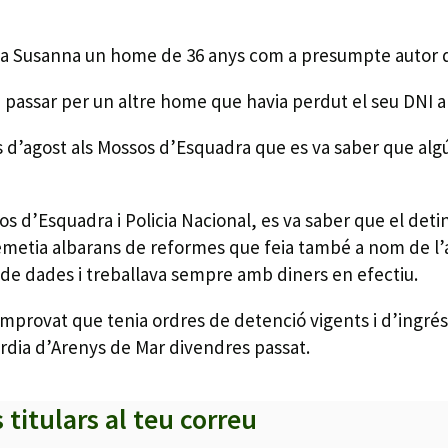
ta Susanna un home de 36 anys com a presumpte autor d’u
a passar per un altre home que havia perdut el seu DNI a
d’agost als Mossos d’Esquadra que es va saber que algú
sos d’Esquadra i Policia Nacional, es va saber que el deti
emetia albarans de reformes que feia també a nom de l’al
 de dades i treballava sempre amb diners en efectiu.
a comprovat que tenia ordres de detenció vigents i d’ingr
uàrdia d’Arenys de Mar divendres passat.
s titulars al teu correu