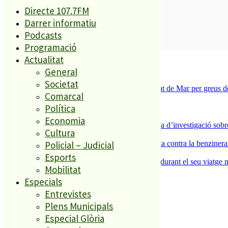
Directe 107.7FM
Darrer informatiu
Podcasts
SUBSCRIURE’M
Programació
Actualitat
És tendència ara
General
1
Societat
Tanquen un local de menjar ràpid a Malgrat de Mar per greus def
Comarcal
2
Política
ESPORTS CAP DE SETMANA
3
Economia
Un historiador local guanya la primera beca d’investigació sobre
Cultura
4
Policial – Judicial
Els veïns de Palafolls refermen la seva lluita contra la benziner
5
Esports
Un grup de cigonyes fa parada a Palafolls durant el seu viatge m
Mobilitat
Especials
El més llegit
Entrevistes
Plens Municipals
1
Especial Glòria