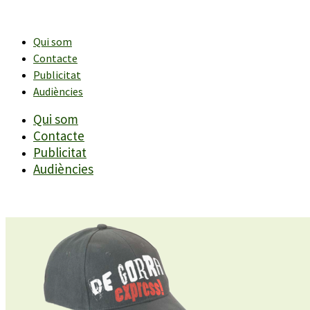
Vés
al
contingut
Qui som
Contacte
Publicitat
Audiències
Qui som
Contacte
Publicitat
Audiències