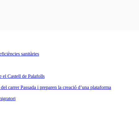
iciències sanitàries
 el Castell de Palafolls
a del carrer Passada i preparen la creació d’una plataforma
igratori