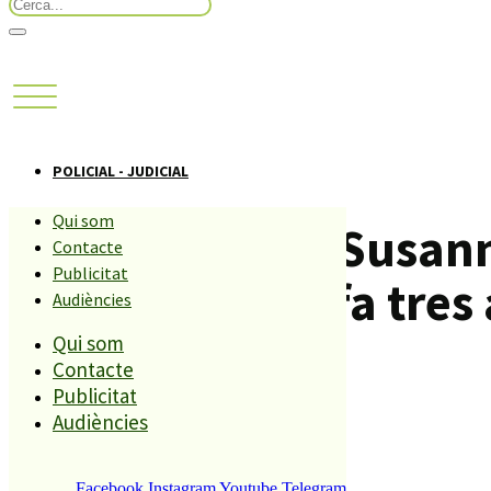
POLICIAL - JUDICIAL
Qui som
Detingut a Sta Susann
Contacte
Publicitat
un DNI perdut fa tres
Audiències
Qui som
Contacte
Compartiu aquesta història
Publicitat
Audiències
REDACCIÓ
18 AGOST, 2022
Facebook
Instagram
Youtube
Telegram